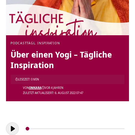
PODCAST
TÄGL. INSPIRATION
Über einen Yogi – Tägliche
Inspiration
LESEZEIT: 0 MIN
VON
OMKARA
VOR 4 JAHREN
ZULETZT AKTUALISIERT: 6. AUGUST 2022 07:47
Audio-
Player