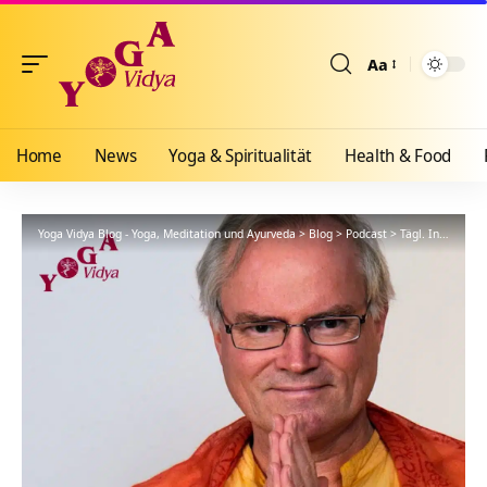
Aa
Größenänderun
Home
News
Yoga & Spiritualität
Health & Food
Yoga Vidya Blog - Yoga, Meditation und Ayurveda
>
Blog
>
Podcast
>
Tägl. Inspiration