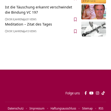
Ist die Täuschung erkannt verschwindet
die Bindung VC 197
VOR 8 JAHREN
631 VIEWS
Meditation – Zitat des Tages
VOR 5 JAHREN
413 VIEWS
Folge uns
Datenschutz
Impressum
Haftungsausschluss
Sitemap
RSS