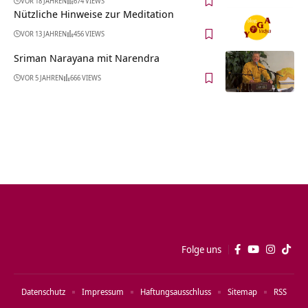
VOR 18 JAHREN
674 VIEWS
Nützliche Hinweise zur Meditation
VOR 13 JAHREN
456 VIEWS
Sriman Narayana mit Narendra
VOR 5 JAHREN
666 VIEWS
Folge uns
Datenschutz
Impressum
Haftungsausschluss
Sitemap
RSS