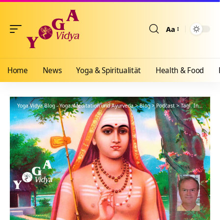
Aa
Größenänderun
Home
News
Yoga & Spiritualität
Health & Food
Yoga Vidya Blog - Yoga, Meditation und Ayurveda
>
Blog
>
Podcast
>
Tägl. Inspiration