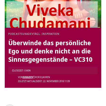
PODCAST
SUKADEV
TÄGL. INSPIRATION
Überwinde das persönliche
Ego und denke nicht an die
Sinnesgegenstände – VC310
LESEZEIT: 0 MIN
VON
SUKADEV
VOR 8 JAHREN
ZULETZT AKTUALISIERT: 22. NOVEMBER 2018 11:09