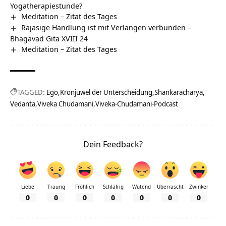
Yogatherapiestunde?
Meditation – Zitat des Tages
Rajasige Handlung ist mit Verlangen verbunden –
Bhagavad Gita XVIII 24
Meditation – Zitat des Tages
TAGGED:
Ego
Kronjuwel der Unterscheidung
Shankaracharya
Vedanta
Viveka Chudamani
Viveka-Chudamani-Podcast
Dein Feedback?
Liebe
Traurig
Fröhlich
Schläfrig
Wütend
Überrascht
Zwinker
0
0
0
0
0
0
0