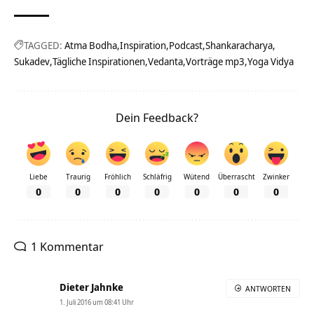
TAGGED:
Atma Bodha
Inspiration
Podcast
Shankaracharya
Sukadev
Tägliche Inspirationen
Vedanta
Vorträge mp3
Yoga Vidya
Dein Feedback?
Liebe
Traurig
Fröhlich
Schläfrig
Wütend
Überrascht
Zwinker
0
0
0
0
0
0
0
1 Kommentar
Dieter Jahnke
ANTWORTEN
1. Juli 2016 um 08:41 Uhr