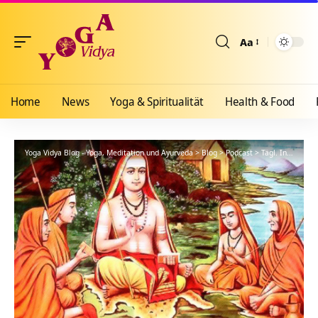
Aa
Größenänderun
Home
News
Yoga & Spiritualität
Health & Food
Yoga Vidya Blog - Yoga, Meditation und Ayurveda
>
Blog
>
Podcast
>
Tägl. Inspiration