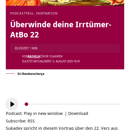
PODCAST
TÄGL. INSPIRATION
Überwinde deine Irrtümer-
AtBo 22
LESEZEIT: 1 MIN
VON
RAFAELA
VOR 10 JAHREN
ZULETZT AKTUALISIERT: 5. AUGUST 2025 10:41
Sri-Shankaracharya
Audio-
Player
Podcast:
Play in new window
|
Download
Subscribe:
RSS
Sukadev spricht in diesem Vortrag über den 22. Vers aus