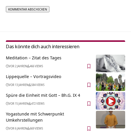
Alternative:
Das könnte dich auch interessieren
Meditation – Zitat des Tages
VOR 2 JAHREN
466 VIEWS
Lippequelle‏‎ – Vortragsvideo
VOR 13 JAHREN
584 VIEWS
Spüre die Einheit mit Gott – Bh.G. IX 4
VOR 15 JAHREN
472 VIEWS
Yogastunde mit Schwerpunkt
Umkehrstellungen
VOR 6 JAHREN
669 VIEWS