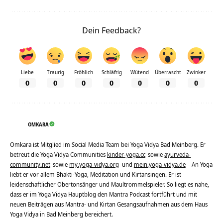
Dein Feedback?
Liebe
Traurig
Fröhlich
Schläfrig
Wütend
Überrascht
Zwinker
0
0
0
0
0
0
0
OMKARA
Omkara ist Mitglied im Social Media Team bei Yoga Vidya Bad Meinberg. Er
betreut die Yoga Vidya Communities
kinder-yoga.cc
sowie
ayurveda-
community.net
sowie
my.yoga-vidya.org
und
mein.yoga-vidya.de
- An Yoga
liebt er vor allem Bhakti-Yoga, Meditation und Kirtansingen. Er ist
leidenschaftlicher Obertonsänger und Maultrommelspieler. So liegt es nahe,
dass er im Yoga Vidya Hauptblog den Mantra Podcast fortführt und mit
neuen Beiträgen aus Mantra- und Kirtan Gesangsaufnahmen aus dem Haus
Yoga Vidya in Bad Meinberg bereichert.