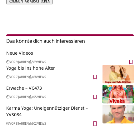
Alternative:
Das könnte dich auch interessieren
Neue Videos
VOR 9 JAHREN
569 VIEWS
Yoga bis ins hohe Alter
VOR 7 JAHREN
468 VIEWS
Erwache – VC473
VOR 7 JAHREN
495 VIEWS
Karma Yoga: Uneigennütziger Dienst –
YVS084
VOR 8 JAHREN
602 VIEWS