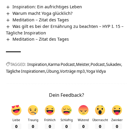
Inspiration: Ein aufrichtiges Leben
Warum macht Yoga glücklich?
Meditation – Zitat des Tages
Was gilt es bei der Ernährung zu beachten – HYP I. 15 –
Tägliche Inspiration
Meditation – Zitat des Tages
TAGGED:
Inspiration
Karma Podcast
Meister
Podcast
Sukadev
Tägliche Inspirationen
Übung
Vorträge mp3
Yoga Vidya
Dein Feedback?
Liebe
Traurig
Fröhlich
Schläfrig
Wütend
Überrascht
Zwinker
0
0
0
0
0
0
0