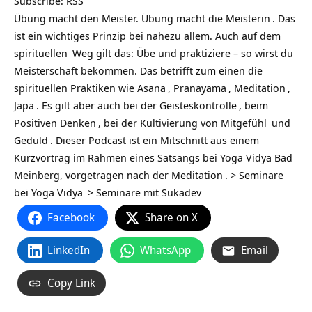
Subscribe:
RSS
Übung macht den Meister. Übung macht die
Meisterin
. Das
ist ein wichtiges Prinzip bei nahezu allem. Auch auf dem
spirituellen
Weg gilt das: Übe und praktiziere – so wirst du
Meisterschaft bekommen. Das betrifft zum einen die
spirituellen Praktiken wie
Asana
,
Pranayama
,
Meditation
,
Japa
. Es gilt aber auch bei der
Geisteskontrolle
, beim
Positiven
Denken
, bei der Kultivierung von
Mitgefühl
und
Geduld
. Dieser Podcast ist ein Mitschnitt aus einem
Kurzvortrag im Rahmen eines Satsangs bei Yoga Vidya Bad
Meinberg, vorgetragen nach der
Meditation
. >
Seminare
bei Yoga Vidya
>
Seminare mit Sukadev
Facebook
Share on X
LinkedIn
WhatsApp
Email
Copy Link