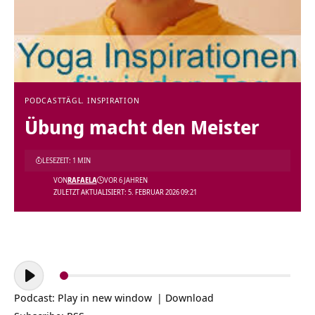
PODCAST
TÄGL. INSPIRATION
Übung macht den Meister
LESEZEIT: 1 MIN
VON
RAFAELA
VOR 6 JAHREN
ZULETZT AKTUALISIERT: 5. FEBRUAR 2026 09:21
Audio-
Player
Podcast:
Play in new window
|
Download