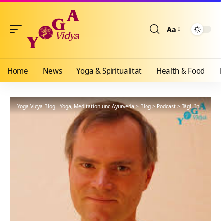
Aa
Größenänderun
Home
News
Yoga & Spiritualität
Health & Food
Yoga Vidya Blog - Yoga, Meditation und Ayurveda
>
Blog
>
Podcast
>
Tägl. Inspiration