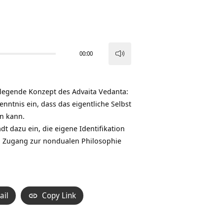
00:00
Pfeiltasten
Hoch/Runter
benutzen,
legende Konzept des Advaita Vedanta:
um
nntnis ein, dass das eigentliche Selbst
die
en kann.
Lautstärke
dt dazu ein, die eigene Identifikation
zu
en Zugang zur nondualen Philosophie
regeln.
ail
Copy Link