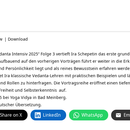
ow
|
Download
danta Intensiv 2025“ Folge 3 vertieft
Ira Schepetin
das erste grund
ufbauend auf den vorherigen Vorträgen führt er weiter in die Erke
und Persönlichkeit liegt und als reines Bewusstsein erfahren werd
et Ira klassische Vedanta-Lehren mit praktischen Beispielen und lä
d Rollen zu hinterfragen. Die Vortragsreihe eröffnet einen tief
Freiheit und
Selbsterkenntnis
auf.
 bei Yoga Vidya in Bad Meinberg.
eutscher Übersetzung.
Share on X
LinkedIn
WhatsApp
Em