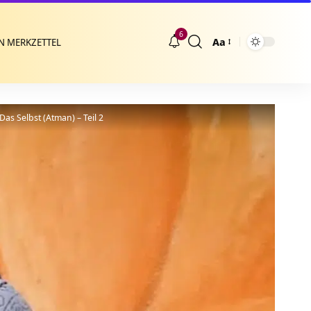
6
Aa
N MERKZETTEL
Größenänderung
Das Selbst (Atman) – Teil 2