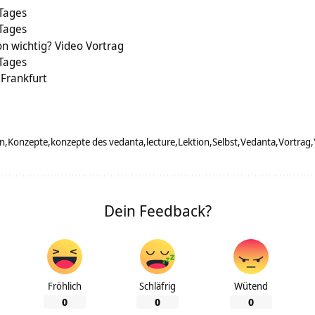
 Tages
 Tages
n wichtig? Video Vortrag
 Tages
 Frankfurt
in
Konzepte
konzepte des vedanta
lecture
Lektion
Selbst
Vedanta
Vortrag
Dein Feedback?
Fröhlich
Schläfrig
Wütend
0
0
0