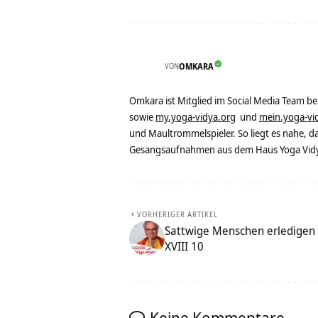
VON
OMKARA
Omkara ist Mitglied im Social Media Team b
sowie
my.yoga-vidya.org
und
mein.yoga-vi
und Maultrommelspieler. So liegt es nahe, 
Gesangsaufnahmen aus dem Haus Yoga Vidya
VORHERIGER ARTIKEL
Sattwige Menschen erledigen
XVIII 10
Keine Kommentare