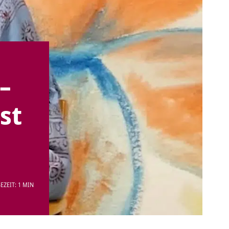
–
st
EZEIT: 1 MIN