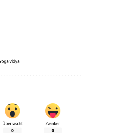
Yoga Vidya
Überrascht
Zwinker
0
0