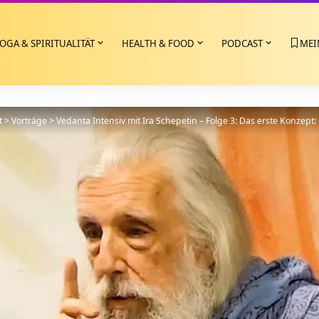
OGA & SPIRITUALITÄT
HEALTH & FOOD
PODCAST
MEI
t
>
Vorträge
>
Vedanta Intensiv mit Ira Schepetin – Folge 3: Das erste Konzept: 