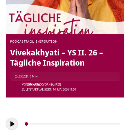
PODCAST
TÄGL. INSPIRATION
Vivekakhyati – YS II. 26 –
Tägliche Inspiration
LESEZEIT: 0 MIN
VON
OMKARA
VOR 4 JAHREN
ZULETZT AKTUALISIERT: 14. MAI 2026 11:51
Audio-
Player