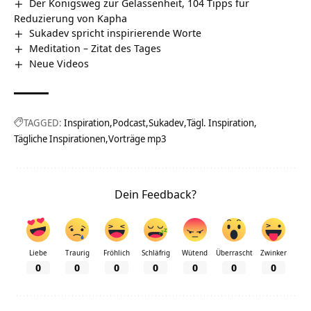
Der Königsweg zur Gelassenheit, 104 Tipps für
Reduzierung von Kapha
Sukadev spricht inspirierende Worte
Meditation – Zitat des Tages
Neue Videos
TAGGED:
Inspiration
Podcast
Sukadev
Tägl. Inspiration
Tägliche Inspirationen
Vorträge mp3
Dein Feedback?
Liebe
Traurig
Fröhlich
Schläfrig
Wütend
Überrascht
Zwinker
0
0
0
0
0
0
0