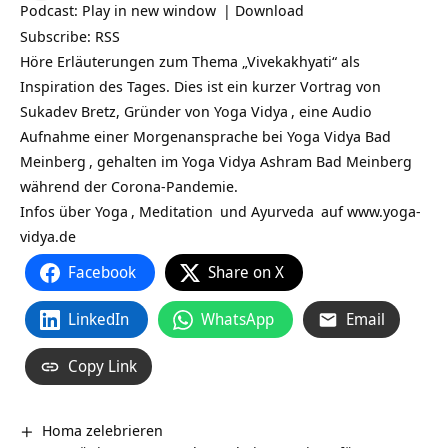
Podcast:
Play in new window
|
Download
Subscribe:
RSS
Höre Erläuterungen zum Thema „Vivekakhyati“ als
Inspiration des Tages. Dies ist ein kurzer Vortrag von
Sukadev Bretz, Gründer von
Yoga Vidya
, eine Audio
Aufnahme einer Morgenansprache bei
Yoga Vidya Bad
Meinberg
, gehalten im Yoga Vidya Ashram Bad Meinberg
während der Corona-Pandemie.
Infos über
Yoga
,
Meditation
und
Ayurveda
auf
www.yoga-
vidya.de
Facebook
Share on X
LinkedIn
WhatsApp
Email
Copy Link
Homa zelebrieren