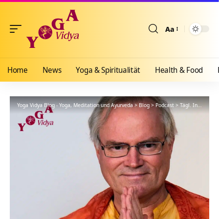
Aa
Größenänderun
Home
News
Yoga & Spiritualität
Health & Food
Yoga Vidya Blog - Yoga, Meditation und Ayurveda
>
Blog
>
Podcast
>
Tägl. Inspiration