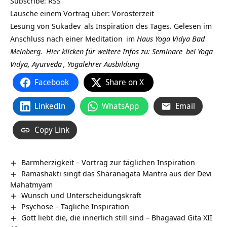
Subscribe:
RSS
Lausche einem Vortrag über: Vorosterzeit
Lesung von
Sukadev
als Inspiration des Tages. Gelesen im
Anschluss nach einer
Meditation
im
Haus Yoga Vidya Bad
Meinberg.
Hier klicken für weitere Infos zu:
Seminare
bei
Yoga
Vidya,
Ayurveda
,
Yogalehrer Ausbildung
Facebook
Share on X
LinkedIn
WhatsApp
Email
Copy Link
Barmherzigkeit – Vortrag zur täglichen Inspiration
Ramashakti singt das Sharanagata Mantra aus der Devi
Mahatmyam
Wunsch und Unterscheidungskraft
Psychose – Tägliche Inspiration
Gott liebt die, die innerlich still sind – Bhagavad Gita XII