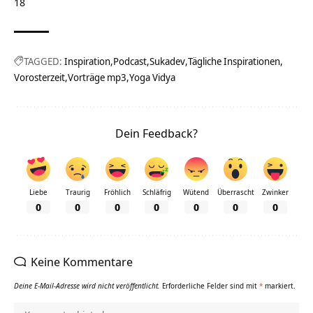
18
TAGGED:
Inspiration
Podcast
Sukadev
Tägliche Inspirationen
Vorosterzeit
Vorträge mp3
Yoga Vidya
Dein Feedback?
Liebe
Traurig
Fröhlich
Schläfrig
Wütend
Überrascht
Zwinker
0
0
0
0
0
0
0
Keine Kommentare
Deine E-Mail-Adresse wird nicht veröffentlicht.
Erforderliche Felder sind mit
*
markiert.