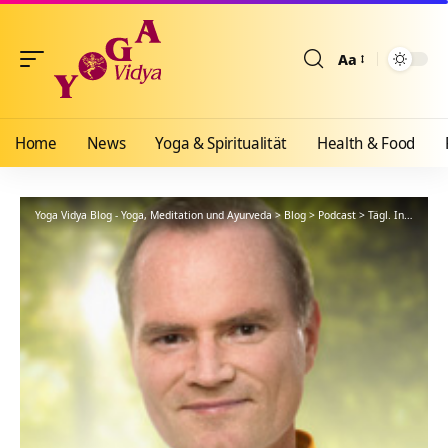
Aa
Größenänderun
Home
News
Yoga & Spiritualität
Health & Food
Yoga Vidya Blog - Yoga, Meditation und Ayurveda
>
Blog
>
Podcast
>
Tägl. Inspiration