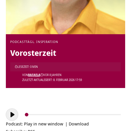
PODCAST
TÄGL. INSPIRATION
Vorosterzeit
LESEZEIT: 0 MIN
VON
RAFAELA
VOR 8 JAHREN
ZULETZT AKTUALISIERT: 8. FEBRUAR 2026 17:59
Audio-
Player
Podcast:
Play in new window
|
Download