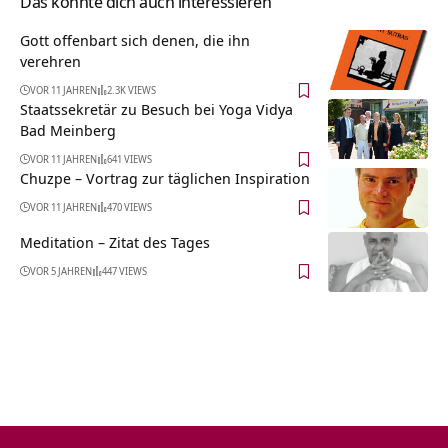
Das könnte dich auch interessieren
Gott offenbart sich denen, die ihn
verehren
VOR 11 JAHREN
2.3K VIEWS
Staatssekretär zu Besuch bei Yoga Vidya
Bad Meinberg
VOR 11 JAHREN
641 VIEWS
Chuzpe – Vortrag zur täglichen Inspiration
VOR 11 JAHREN
470 VIEWS
Meditation – Zitat des Tages
VOR 5 JAHREN
447 VIEWS