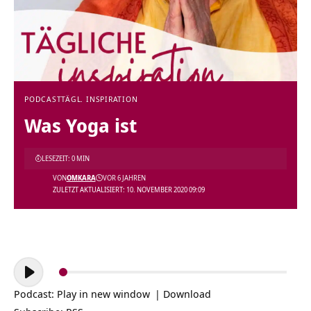
PODCAST
TÄGL. INSPIRATION
Was Yoga ist
LESEZEIT: 0 MIN
VON
OMKARA
VOR 6 JAHREN
ZULETZT AKTUALISIERT: 10. NOVEMBER 2020 09:09
Audio-
Player
Podcast:
Play in new window
|
Download