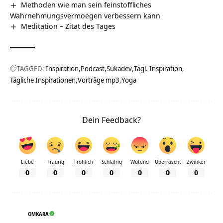
Methoden wie man sein feinstoffliches
Wahrnehmungsvermoegen verbessern kann
Meditation – Zitat des Tages
TAGGED:
Inspiration
Podcast
Sukadev
Tägl. Inspiration
Tägliche Inspirationen
Vorträge mp3
Yoga
Dein Feedback?
Liebe
Traurig
Fröhlich
Schläfrig
Wütend
Überrascht
Zwinker
0
0
0
0
0
0
0
OMKARA