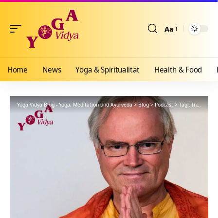
Aa
Größenänderun
Home
News
Yoga & Spiritualität
Health & Food
Yoga Vidya Blog - Yoga, Meditation und Ayurveda
>
Blog
>
Podcast
>
Tägl. Inspiration