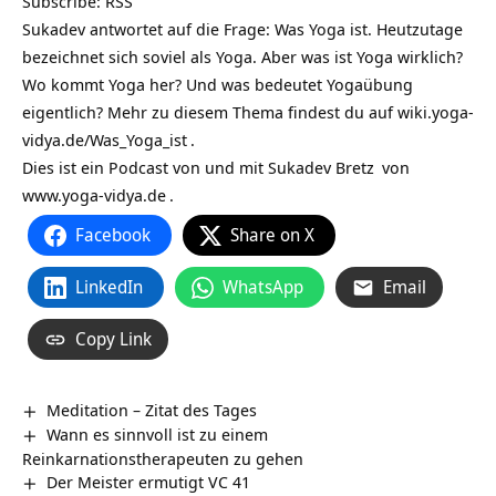
Subscribe:
RSS
Sukadev antwortet auf die Frage: Was Yoga ist. Heutzutage
bezeichnet sich soviel als Yoga. Aber was ist Yoga wirklich?
Wo kommt Yoga her? Und was bedeutet Yogaübung
eigentlich? Mehr zu diesem Thema findest du auf
wiki.yoga-
vidya.de/Was_Yoga_ist
.
Dies ist ein Podcast von und mit
Sukadev Bretz
von
www.yoga-vidya.de
.
Facebook
Share on X
LinkedIn
WhatsApp
Email
Copy Link
Meditation – Zitat des Tages
Wann es sinnvoll ist zu einem
Reinkarnationstherapeuten zu gehen
Der Meister ermutigt VC 41