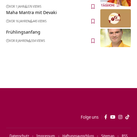
VOR 1 JAHR
576 VIEWS
Maha Mantra mit Devaki
VOR 16 JAHREN
445 VIEWS
Frühlingsanfang
VOR 8 JAHREN
554 VIEWS
Folge uns
Datenschutz
Impressum
Haftungsausschluss
Sitemap
RSS