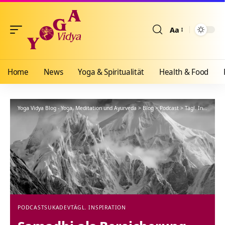
Aa
Größenänderun
Home
News
Yoga & Spiritualität
Health & Food
Yoga Vidya Blog - Yoga, Meditation und Ayurveda
>
Blog
>
Podcast
>
Tägl. Inspiration
PODCAST
SUKADEV
TÄGL. INSPIRATION