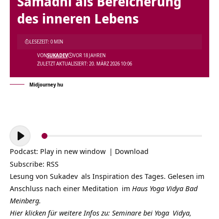
Samadhi als Bereicherung
des inneren Lebens
LESEZEIT: 0 MIN
VON
SUKADEV
VOR 18 JAHREN
ZULETZT AKTUALISIERT: 20. MÄRZ 2026 10:06
Midjourney hu
Audio-
Player
Podcast:
Play in new window
|
Download
Subscribe:
RSS
Lesung von
Sukadev
als Inspiration des Tages. Gelesen im
Anschluss nach einer
Meditation
im
Haus Yoga Vidya Bad
Meinberg.
Hier klicken für weitere Infos zu: Seminare bei
Yoga
Vidya,