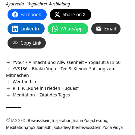
Ayurveda
,
Yogalehrer Ausbildung
.
Facebook
Share on X
LinkedIn
WhatsApp
Email
Copy Link
YVS617 Allmacht und Allwissenheit – Yogasutra III 50
YVS136 – Bhakti Yoga – Teil 8: Kleiner Satsang zum
Mitmachen
Wer bin Ich
R. I. P. „Ruhe in Frieden Hugues“
Meditation – Zitat des Tages
TAGGED:
Bewusstsein
Inspiration
Jnana Yoga
Lesung
Meditation
mp3
Samadhi
Sukadev
Überbewusstsein
Yoga Vidya