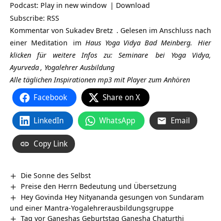
Podcast:
Play in new window
|
Download
Subscribe:
RSS
Kommentar von
Sukadev Bretz
. Gelesen im Anschluss nach
einer
Meditation
im
Haus Yoga Vidya Bad Meinberg.
Hier
klicken für weitere Infos zu:
Seminare
bei Yoga Vidya,
Ayurveda
,
Yogalehrer Ausbildung
Alle täglichen Inspirationen mp3 mit Player zum Anhören
Facebook
Share on X
LinkedIn
WhatsApp
Email
Copy Link
Die Sonne des Selbst
Preise den Herrn Bedeutung und Übersetzung
Hey Govinda Hey Nityananda gesungen von Sundaram
und einer Mantra-Yogalehrerausbildungsgruppe
Tag vor Ganeshas Geburtstag Ganesha Chaturthi