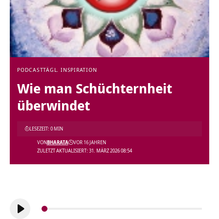
PODCAST
TÄGL. INSPIRATION
Wie man Schüchternheit
überwindet
LESEZEIT: 0 MIN
VON
BHARATA
VOR 16 JAHREN
ZULETZT AKTUALISIERT: 31. MÄRZ 2026 08:54
Audio-
Player