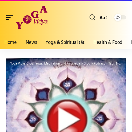
Aa
Größenänderun
Home
News
Yoga & Spiritualität
Health & Food
Yoga Vidya Blog - Yoga, Meditation und Ayurveda
>
Blog
>
Podcast
>
Tägl. Inspiration