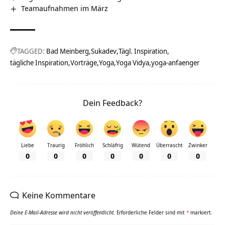
Teamaufnahmen im März
TAGGED:
Bad Meinberg
Sukadev
Tägl. Inspiration
tägliche Inspiration
Vorträge
Yoga
Yoga Vidya
yoga-anfaenger
Dein Feedback?
Liebe
Traurig
Fröhlich
Schläfrig
Wütend
Überrascht
Zwinker
0
0
0
0
0
0
0
Keine Kommentare
Deine E-Mail-Adresse wird nicht veröffentlicht.
Erforderliche Felder sind mit
*
markiert.