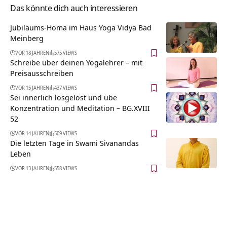
Das könnte dich auch interessieren
Jubiläums-Homa im Haus Yoga Vidya Bad
Meinberg
VOR 18 JAHREN
575 VIEWS
Schreibe über deinen Yogalehrer – mit
Preisausschreiben
VOR 15 JAHREN
437 VIEWS
Sei innerlich losgelöst und übe
Konzentration und Meditation – BG.XVIII
52
VOR 14 JAHREN
509 VIEWS
Die letzten Tage in Swami Sivanandas
Leben
VOR 13 JAHREN
558 VIEWS