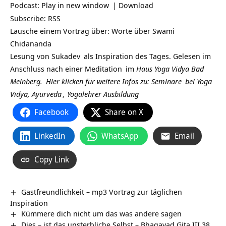
Podcast:
Play in new window
|
Download
Subscribe:
RSS
Lausche einem Vortrag über: Worte über Swami
Chidananda
Lesung von
Sukadev
als Inspiration des Tages. Gelesen im
Anschluss nach einer
Meditation
im
Haus Yoga Vidya Bad
Meinberg.
Hier klicken für weitere Infos zu:
Seminare
bei
Yoga
Vidya,
Ayurveda
,
Yogalehrer Ausbildung
Facebook
Share on X
LinkedIn
WhatsApp
Email
Copy Link
Gastfreundlichkeit – mp3 Vortrag zur täglichen
Inspiration
Kümmere dich nicht um das was andere sagen
Dies – ist das unsterbliche Selbst – Bhagavad Gita III 38