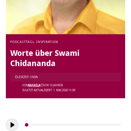
PODCAST
TÄGL. INSPIRATION
Worte über Swami
Chidananda
LESEZEIT: 0 MIN
VON
RAFAELA
VOR 10 JAHREN
ZULETZT AKTUALISIERT: 1. MAI 2026 11:09
Audio-
Player