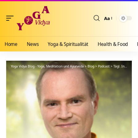
Aa
Größenänderun
Home
News
Yoga & Spiritualität
Health & Food
Yoga Vidya Blog - Yoga, Meditation und Ayurveda
>
Blog
>
Podcast
>
Tägl. Inspiration