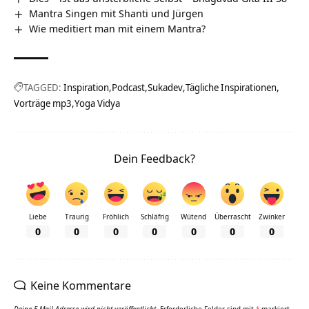
Mantra Singen mit Shanti und Jürgen
Wie meditiert man mit einem Mantra?
TAGGED:
Inspiration
Podcast
Sukadev
Tägliche Inspirationen
Vorträge mp3
Yoga Vidya
Dein Feedback?
Liebe
Traurig
Fröhlich
Schläfrig
Wütend
Überrascht
Zwinker
0
0
0
0
0
0
0
Keine Kommentare
Deine E-Mail-Adresse wird nicht veröffentlicht.
Erforderliche Felder sind mit
*
markiert.