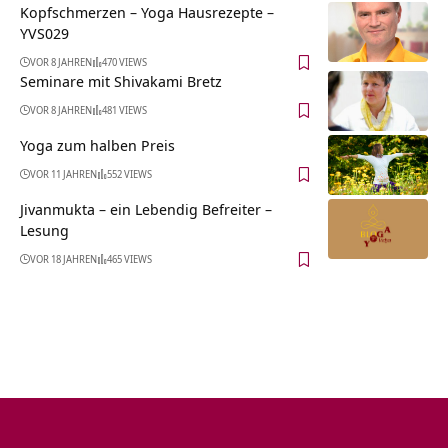
Kopfschmerzen – Yoga Hausrezepte –
YVS029
VOR 8 JAHREN
470 VIEWS
Seminare mit Shivakami Bretz
VOR 8 JAHREN
481 VIEWS
Yoga zum halben Preis
VOR 11 JAHREN
552 VIEWS
Jivanmukta – ein Lebendig Befreiter –
Lesung
VOR 18 JAHREN
465 VIEWS