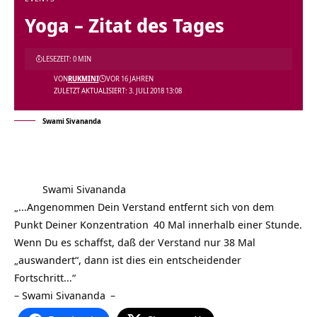
Yoga – Zitat des Tages
LESEZEIT: 0 MIN
VON
RUKMINI
VOR 16 JAHREN
ZULETZT AKTUALISIERT: 3. JULI 2018 13:08
Swami Sivananda
Swami Sivananda
„…Angenommen Dein Verstand entfernt sich von dem
Punkt Deiner
Konzentration
40 Mal innerhalb einer Stunde.
Wenn Du es schaffst, daß der Verstand nur 38 Mal
„auswandert“, dann ist dies ein entscheidender
Fortschritt…“
–
Swami Sivananda
–