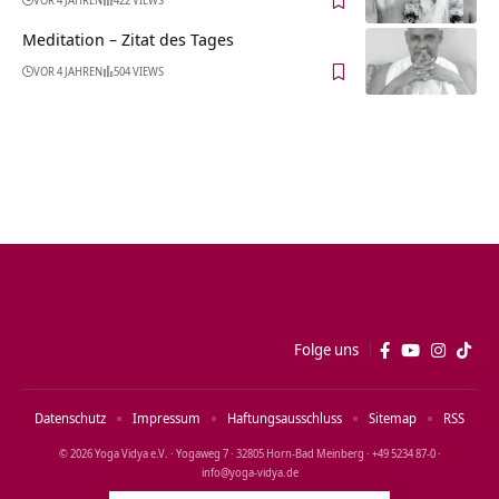
VOR 4 JAHREN
422 VIEWS
Meditation – Zitat des Tages
VOR 4 JAHREN
504 VIEWS
Folge uns
Datenschutz
Impressum
Haftungsausschluss
Sitemap
RSS
© 2026 Yoga Vidya e.V. · Yogaweg 7 · 32805 Horn‑Bad Meinberg · +49 5234 87‑0 ·
info@yoga‑vidya.de