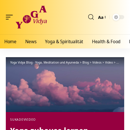
Aa
Größenänderun
Home
News
Yoga & Spiritualität
Health & Food
Yoga Vidya Blog - Yoga, Meditation und Ayurveda
>
Blog
>
Videos
>
Video
>
Yoga zuha
SUKADEV
VIDEO