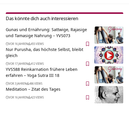
Das könnte dich auch interessieren
Gunas und Ernährung: Sattwige, Rajasige
und Tamasige Nahrung – YVS073
VOR 16 JAHREN
455 VIEWS
Nur Purusha, das höchste Selbst, bleibt
gleich
VOR 17 JAHREN
412 VIEWS
YVS588 Reinkarnation frühere Leben
erfahren – Yoga Sutra III 18
VOR 3 JAHREN
486 VIEWS
Meditation – Zitat des Tages
VOR 16 JAHREN
423 VIEWS