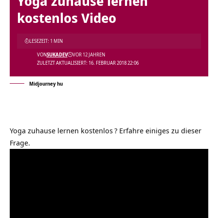
Yoga zuhause lernen
kostenlos Video
LESEZEIT: 1 MIN
VON
SUKADEV
VOR 12 JAHREN
ZULETZT AKTUALISIERT: 16. FEBRUAR 2018 22:06
Midjourney hu
Yoga zuhause lernen kostenlos
? Erfahre einiges zu dieser
Frage.