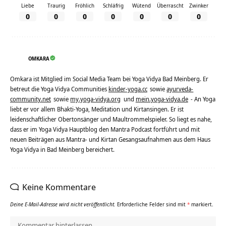
Liebe
Traurig
Fröhlich
Schläfrig
Wütend
Überrascht
Zwinker
0
0
0
0
0
0
0
OMKARA
Omkara ist Mitglied im Social Media Team bei Yoga Vidya Bad Meinberg. Er
betreut die Yoga Vidya Communities
kinder-yoga.cc
sowie
ayurveda-
community.net
sowie
my.yoga-vidya.org
und
mein.yoga-vidya.de
- An Yoga
liebt er vor allem Bhakti-Yoga, Meditation und Kirtansingen. Er ist
leidenschaftlicher Obertonsänger und Maultrommelspieler. So liegt es nahe,
dass er im Yoga Vidya Hauptblog den Mantra Podcast fortführt und mit
neuen Beiträgen aus Mantra- und Kirtan Gesangsaufnahmen aus dem Haus
Yoga Vidya in Bad Meinberg bereichert.
Keine Kommentare
Deine E-Mail-Adresse wird nicht veröffentlicht.
Erforderliche Felder sind mit
*
markiert.