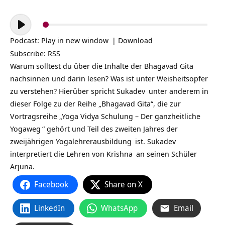
Audio-
Player
Podcast:
Play in new window
|
Download
Subscribe:
RSS
Warum solltest du über die Inhalte der
Bhagavad Gita
nachsinnen und darin lesen? Was ist unter Weisheitsopfer
zu verstehen? Hierüber spricht
Sukadev
unter anderem in
dieser Folge zu der Reihe „Bhagavad Gita“, die zur
Vortragsreihe „
Yoga Vidya Schulung – Der ganzheitliche
Yogaweg
“ gehört und Teil des zweiten Jahres der
zweijährigen
Yogalehrerausbildung
ist. Sukadev
interpretiert die Lehren von
Krishna
an seinen Schüler
Arjuna.
Facebook
Share on X
LinkedIn
WhatsApp
Email