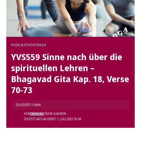
PODCAST
VORTRÄGE
YVS559 Sinne nach über die
spirituellen Lehren –
Bhagavad Gita Kap. 18, Verse
70-73
LESEZEIT: 0 MIN
VON
OMKARA
VOR 4 JAHREN
ZULETZT AKTUALISIERT: 1. JULI 2022 16:54