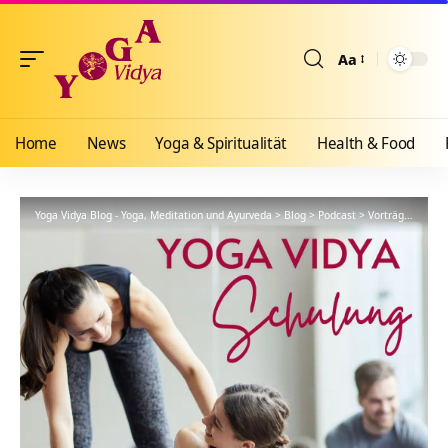
Aa
Größenänderun
Home
News
Yoga & Spiritualität
Health & Food
Yoga Vidya Blog - Yoga, Meditation und Ayurveda
>
Blog
>
Podcast
>
Vorträge
>
YVS55