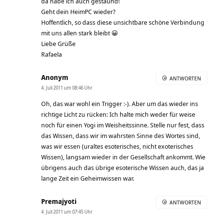
da habe ich auch gestaund!
Geht dein HeimPC wieder?
Hoffentlich, so dass diese unsichtbare schöne Verbindung
mit uns allen stark bleibt 😀
Liebe Grüße
Rafaela
Anonym
ANTWORTEN
4. Juli 2011 um 08:46 Uhr
Oh, das war wohl ein Trigger :-). Aber um das wieder ins
richtige Licht zu rücken: Ich halte mich weder für weise
noch für einen Yogi im Weisheitssinne. Stelle nur fest, dass
das Wissen, dass wir im wahrsten Sinne des Wortes sind,
was wir essen (uraltes esoterisches, nicht exoterisches
Wissen), langsam wieder in der Gesellschaft ankommt. Wie
übrigens auch das übrige esoterische Wissen auch, das ja
lange Zeit ein Geheimwissen war.
Premajyoti
ANTWORTEN
4. Juli 2011 um 07:45 Uhr