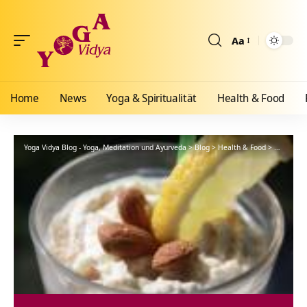
Aa
Größenänderun
Home
News
Yoga & Spiritualität
Health & Food
Yoga Vidya Blog - Yoga, Meditation und Ayurveda
>
Blog
>
Health & Food
>
Ernährun