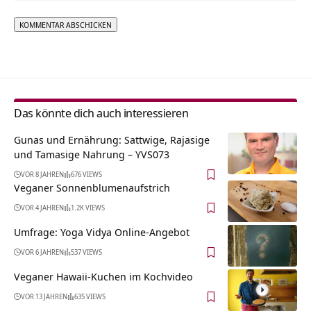
Alternative:
Das könnte dich auch interessieren
Gunas und Ernährung: Sattwige, Rajasige
und Tamasige Nahrung – YVS073
VOR 8 JAHREN
676 VIEWS
Veganer Sonnenblumenaufstrich
VOR 4 JAHREN
1.2K VIEWS
Umfrage: Yoga Vidya Online-Angebot
VOR 6 JAHREN
537 VIEWS
Veganer Hawaii-Kuchen im Kochvideo
VOR 13 JAHREN
635 VIEWS