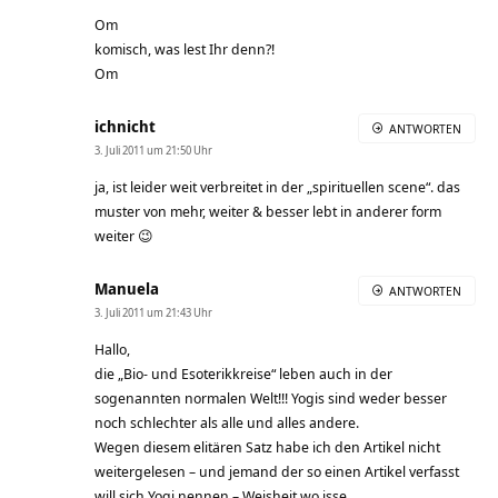
Om
komisch, was lest Ihr denn?!
Om
ichnicht
ANTWORTEN
3. Juli 2011 um 21:50 Uhr
ja, ist leider weit verbreitet in der „spirituellen scene“. das
muster von mehr, weiter & besser lebt in anderer form
weiter 😉
Manuela
ANTWORTEN
3. Juli 2011 um 21:43 Uhr
Hallo,
die „Bio- und Esoterikkreise“ leben auch in der
sogenannten normalen Welt!!! Yogis sind weder besser
noch schlechter als alle und alles andere.
Wegen diesem elitären Satz habe ich den Artikel nicht
weitergelesen – und jemand der so einen Artikel verfasst
will sich Yogi nennen – Weisheit wo isse….