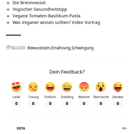
Die Brennnessel.
Yogischer Gesundheitstipp
Vegane Tomaten-Basilikum-Pasta
Was Veganer wissen sollten? Video Vortrag
TAGGED:
Bewusstsein
Ernährung
Schwingung
Dein Feedback?
Liebe
Traurig
Fröhlich
Schläfrig
Wütend
Überrascht
Zwinker
0
0
0
0
0
0
0
DIETA