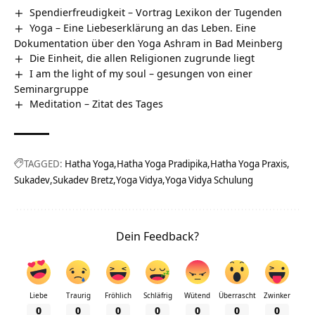
Spendierfreudigkeit – Vortrag Lexikon der Tugenden
Yoga – Eine Liebeserklärung an das Leben. Eine
Dokumentation über den Yoga Ashram in Bad Meinberg
Die Einheit, die allen Religionen zugrunde liegt
I am the light of my soul – gesungen von einer
Seminargruppe
Meditation – Zitat des Tages
TAGGED:
Hatha Yoga
Hatha Yoga Pradipika
Hatha Yoga Praxis
Sukadev
Sukadev Bretz
Yoga Vidya
Yoga Vidya Schulung
Dein Feedback?
Liebe
Traurig
Fröhlich
Schläfrig
Wütend
Überrascht
Zwinker
0
0
0
0
0
0
0