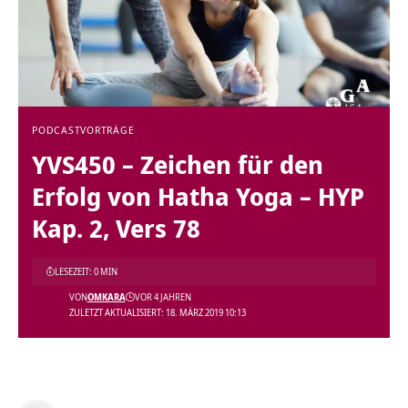
PODCAST
VORTRÄGE
YVS450 – Zeichen für den
Erfolg von Hatha Yoga – HYP
Kap. 2, Vers 78
LESEZEIT: 0 MIN
VON
OMKARA
VOR 4 JAHREN
ZULETZT AKTUALISIERT: 18. MÄRZ 2019 10:13