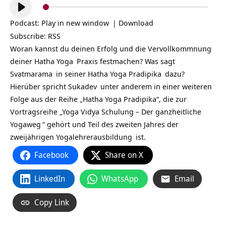
Audio-
Player
Podcast:
Play in new window
|
Download
Subscribe:
RSS
Woran kannst du deinen Erfolg und die Vervollkommnung
deiner
Hatha Yoga
Praxis festmachen? Was sagt
Svatmarama
in seiner
Hatha Yoga Pradipika
dazu?
Hierüber spricht
Sukadev
unter anderem in einer weiteren
Folge aus der Reihe „Hatha Yoga Pradipika“, die zur
Vortragsreihe „
Yoga Vidya Schulung – Der ganzheitliche
Yogaweg
“ gehört und Teil des zweiten Jahres der
zweijährigen
Yogalehrerausbildung
ist.
Facebook
Share on X
LinkedIn
WhatsApp
Email
Copy Link