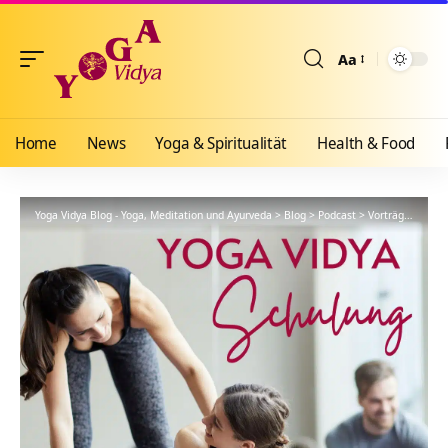
Aa
Größenänderun
Home
News
Yoga & Spiritualität
Health & Food
Yoga Vidya Blog - Yoga, Meditation und Ayurveda
>
Blog
>
Podcast
>
Vorträge
>
YVS45