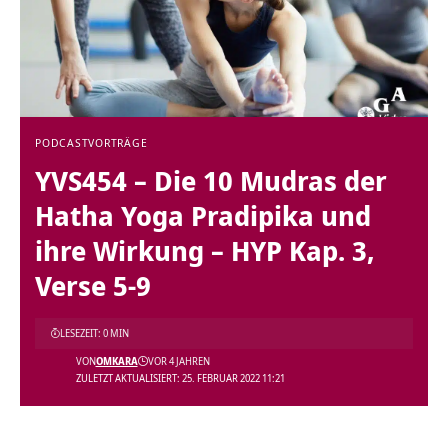
PODCAST
VORTRÄGE
YVS454 – Die 10 Mudras der
Hatha Yoga Pradipika und
ihre Wirkung – HYP Kap. 3,
Verse 5-9
LESEZEIT: 0 MIN
VON
OMKARA
VOR 4 JAHREN
ZULETZT AKTUALISIERT: 25. FEBRUAR 2022 11:21