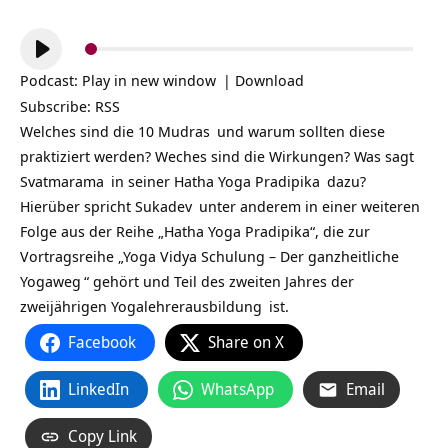
Audio-
Player
Podcast:
Play in new window
|
Download
Subscribe:
RSS
Welches sind die 10
Mudras
und warum sollten diese
praktiziert werden? Weches sind die Wirkungen? Was sagt
Svatmarama
in seiner
Hatha Yoga Pradipika
dazu?
Hierüber spricht
Sukadev
unter anderem in einer weiteren
Folge aus der Reihe „Hatha Yoga Pradipika“, die zur
Vortragsreihe „
Yoga Vidya Schulung – Der ganzheitliche
Yogaweg
“ gehört und Teil des zweiten Jahres der
zweijährigen
Yogalehrerausbildung
ist.
Facebook
Share on X
LinkedIn
WhatsApp
Email
Copy Link