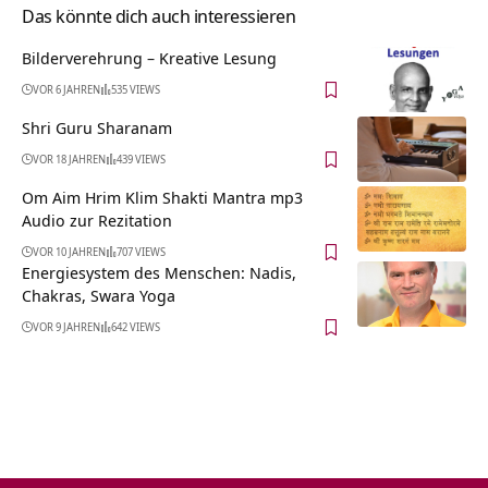
Das könnte dich auch interessieren
Bilderverehrung – Kreative Lesung
VOR 6 JAHREN
535 VIEWS
Shri Guru Sharanam
VOR 18 JAHREN
439 VIEWS
Om Aim Hrim Klim Shakti Mantra mp3
Audio zur Rezitation
VOR 10 JAHREN
707 VIEWS
Energiesystem des Menschen: Nadis,
Chakras, Swara Yoga
VOR 9 JAHREN
642 VIEWS