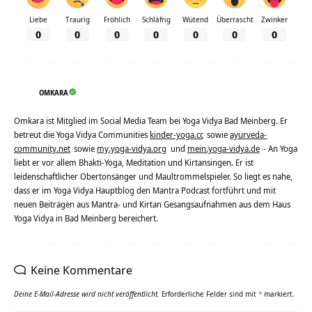
Liebe
Traurig
Fröhlich
Schläfrig
Wütend
Überrascht
Zwinker
0
0
0
0
0
0
0
OMKARA
Omkara ist Mitglied im Social Media Team bei Yoga Vidya Bad Meinberg. Er
betreut die Yoga Vidya Communities
kinder-yoga.cc
sowie
ayurveda-
community.net
sowie
my.yoga-vidya.org
und
mein.yoga-vidya.de
- An Yoga
liebt er vor allem Bhakti-Yoga, Meditation und Kirtansingen. Er ist
leidenschaftlicher Obertonsänger und Maultrommelspieler. So liegt es nahe,
dass er im Yoga Vidya Hauptblog den Mantra Podcast fortführt und mit
neuen Beiträgen aus Mantra- und Kirtan Gesangsaufnahmen aus dem Haus
Yoga Vidya in Bad Meinberg bereichert.
Keine Kommentare
Deine E-Mail-Adresse wird nicht veröffentlicht.
Erforderliche Felder sind mit
*
markiert.