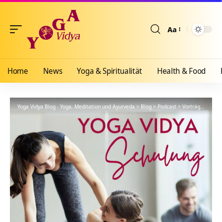
Aa
Größenänderun
Home
News
Yoga & Spiritualität
Health & Food
Yoga Vidya Blog - Yoga, Meditation und Ayurveda
>
Blog
>
Podcast
>
Vorträge
>
YVS45