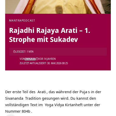
MANTRA
PODCAST
Rajadhi Rajaya Arati – 1.
Strophe mit Sukadev
LESEZEIT: 1 MIN
VON
OMKARA
VOR 14 JAHREN
ZULETZT AKTUALISIERT: 30. MAI 2026 08:25
Der erste Teil des
Arati
, das während der
Puja
s in der
Sivananda
Tradition gesungen wird. Du kannst den
vollständigen Text im Yoga Vidya Kirtanheft unter der
Nummer 804b
.