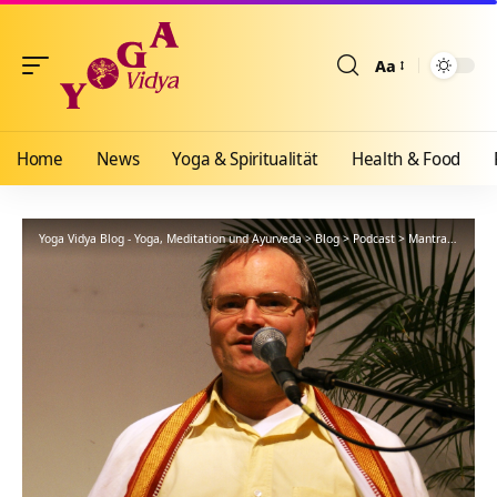
Aa
Größenänderun
Home
News
Yoga & Spiritualität
Health & Food
Yoga Vidya Blog - Yoga, Meditation und Ayurveda
>
Blog
>
Podcast
>
Mantra
>
Rajadh