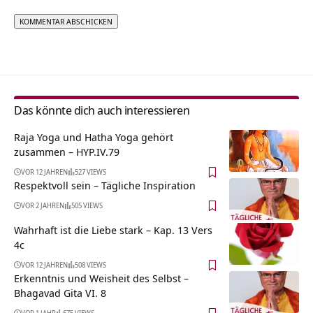
Alternative:
Das könnte dich auch interessieren
Raja Yoga und Hatha Yoga gehört
zusammen – HYP.IV.79
VOR 12 JAHREN
527 VIEWS
Respektvoll sein – Tägliche Inspiration
VOR 2 JAHREN
505 VIEWS
Wahrhaft ist die Liebe stark – Kap. 13 Vers
4c
VOR 12 JAHREN
508 VIEWS
Erkenntnis und Weisheit des Selbst –
Bhagavad Gita VI. 8
VOR 1 JAHR
675 VIEWS