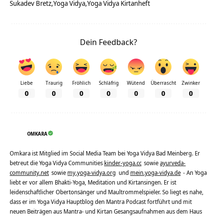
Sukadev Bretz
Yoga Vidya
Yoga Vidya Kirtanheft
Dein Feedback?
Liebe
Traurig
Fröhlich
Schläfrig
Wütend
Überrascht
Zwinker
0
0
0
0
0
0
0
OMKARA
Omkara ist Mitglied im Social Media Team bei Yoga Vidya Bad Meinberg. Er
betreut die Yoga Vidya Communities
kinder-yoga.cc
sowie
ayurveda-
community.net
sowie
my.yoga-vidya.org
und
mein.yoga-vidya.de
- An Yoga
liebt er vor allem Bhakti-Yoga, Meditation und Kirtansingen. Er ist
leidenschaftlicher Obertonsänger und Maultrommelspieler. So liegt es nahe,
dass er im Yoga Vidya Hauptblog den Mantra Podcast fortführt und mit
neuen Beiträgen aus Mantra- und Kirtan Gesangsaufnahmen aus dem Haus