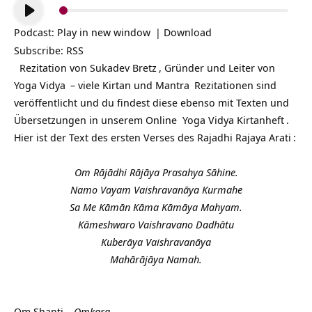
Audio-
Player
Podcast:
Play in new window
|
Download
Subscribe:
RSS
Rezitation von
Sukadev Bretz
, Gründer und Leiter von
Yoga Vidya
– viele Kirtan und
Mantra
Rezitationen sind
veröffentlicht und du findest diese ebenso mit Texten und
Übersetzungen in unserem Online
Yoga Vidya Kirtanheft
.
Hier ist der Text des ersten Verses des
Rajadhi Rajaya Arati
:
Om Rājādhi Rājāya Prasahya Sāhine.
Namo Vayam Vaishravanāya Kurmahe
Sa Me Kāmān Kāma Kāmāya Mahyam.
Kāmeshwaro Vaishravano Dadhātu
Kuberāya Vaishravanāya
Mahārājāya Namah.
Om Shanti –
Omkara