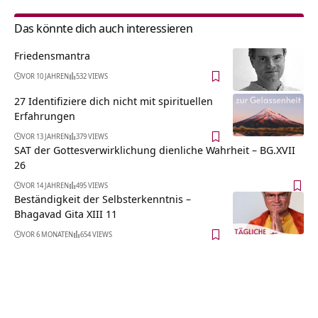
Das könnte dich auch interessieren
Friedensmantra
VOR 10 JAHREN
532 VIEWS
27 Identifiziere dich nicht mit spirituellen
Erfahrungen
VOR 13 JAHREN
379 VIEWS
SAT der Gottesverwirklichung dienliche Wahrheit – BG.XVII
26
VOR 14 JAHREN
495 VIEWS
Beständigkeit der Selbsterkenntnis –
Bhagavad Gita XIII 11
VOR 6 MONATEN
654 VIEWS