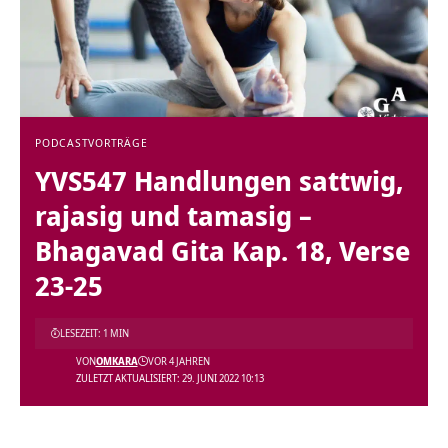
PODCAST
VORTRÄGE
YVS547 Handlungen sattwig,
rajasig und tamasig –
Bhagavad Gita Kap. 18, Verse
23-25
LESEZEIT: 1 MIN
VON
OMKARA
VOR 4 JAHREN
ZULETZT AKTUALISIERT: 29. JUNI 2022 10:13