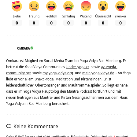
Liebe
Traurig
Fröhlich
Schläfrig
Wütend
Überrascht
Zwinker
0
0
0
0
0
0
0
OMKARA
Omkara ist Mitglied im Social Media Team bei Yoga Vidya Bad Meinberg. Er
betreut die Yoga Vidya Communities
kinder-yoga.cc
sowie
ayurveda-
community.net
sowie
my.yoga-vidya.org
und
mein.yoga-vidya.de
- An Yoga
liebt er vor allem Bhakti-Yoga, Meditation und Kirtansingen. Er ist
leidenschaftlicher Obertonsänger und Maultrommelspieler. So liegt es nahe,
dass er im Yoga Vidya Hauptblog den Mantra Podcast fortführt und mit
neuen Beiträgen aus Mantra- und Kirtan Gesangsaufnahmen aus dem Haus
Yoga Vidya in Bad Meinberg bereichert.
Keine Kommentare
Deine E-Mail-Adresse wird nicht veröffentlicht.
Erforderliche Felder sind mit
*
markiert.