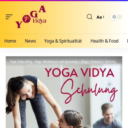
Aa
Größenänderun
Home
News
Yoga & Spiritualität
Health & Food
Yoga Vidya Blog - Yoga, Meditation und Ayurveda
>
Blog
>
Podcast
>
Vorträge
>
YVS54