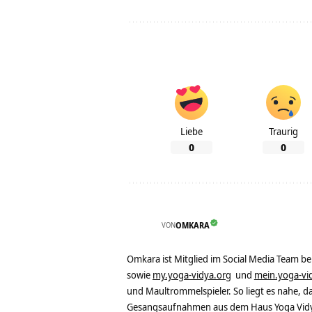
Liebe
Traurig
0
0
VON
OMKARA
Omkara ist Mitglied im Social Media Team b
sowie
my.yoga-vidya.org
und
mein.yoga-vi
und Maultrommelspieler. So liegt es nahe, 
Gesangsaufnahmen aus dem Haus Yoga Vidya