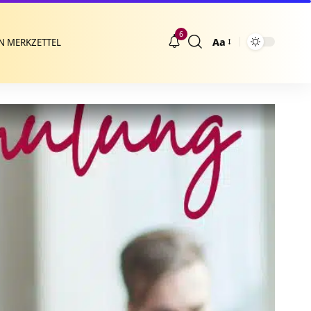
6
Aa
N MERKZETTEL
Größenänderung