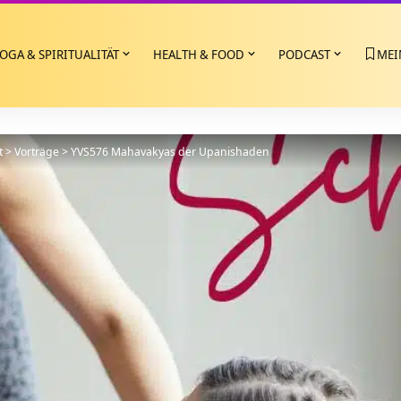
OGA & SPIRITUALITÄT
HEALTH & FOOD
PODCAST
MEI
t
>
Vorträge
>
YVS576 Mahavakyas der Upanishaden