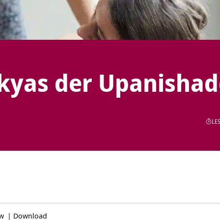
kyas der Upanisha
LES
ow
|
Download