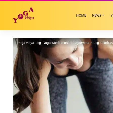
HOME
NEWS
Y
Yoga Vidya Blog - Yoga, Meditation und Ayurveda
>
Blog
>
Podcas