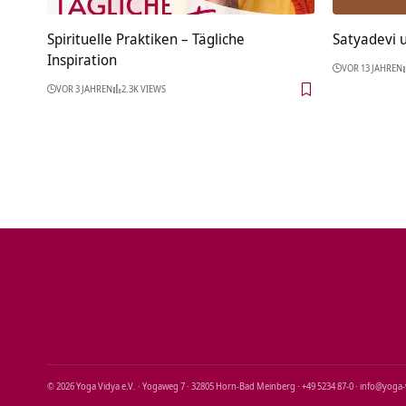
Spirituelle Praktiken – Tägliche
Satyadevi 
Inspiration
VOR 13 JAHREN
VOR 3 JAHREN
2.3K VIEWS
© 2026 Yoga Vidya e.V. · Yogaweg 7 · 32805 Horn‑Bad Meinberg · +49 5234 87‑0 · info@yoga