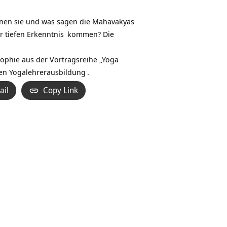
Hoch/Runter
benutzen,
nen sie und was sagen die
Mahavakyas
um
r tiefen
Erkenntnis
kommen? Die
die
Lautstärke
osophie aus der Vortragsreihe „
Yoga
zu
gen Yogalehrerausbildung
.
regeln.
ail
Copy Link