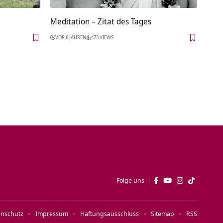
Meditation – Zitat des Tages
VOR 6 JAHREN
473 VIEWS
Folge uns
enschutz
Impressum
Haftungsausschluss
Sitemap
RSS