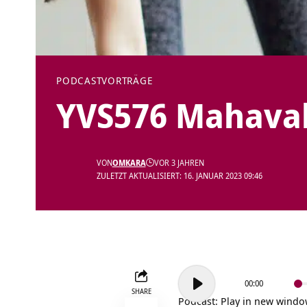
PODCAST
VORTRÄGE
YVS576 Mahava
VON
OMKARA
VOR 3 JAHREN
ZULETZT AKTUALISIERT: 16. JANUAR 2023 09:46
Audio-
00:00
Player
SHARE
Podcast:
Play in new wind