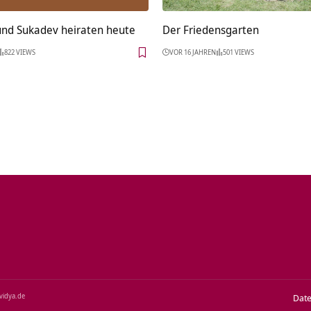
und Sukadev heiraten heute
Der Friedensgarten
822 VIEWS
VOR 16 JAHREN
501 VIEWS
‑vidya.de
Dat