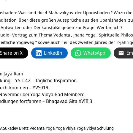
ishaden: Was sind die
4 Mahavakyas
der
Upanishaden
? Wozu die
ditation
über diese großen Aussprüche aus den
Upanishaden
zu
 Antworten oder Denkanstöße geben zur Frage:
Wer bin ich
?
 Audio- Vortrag zum Thema
Vedanta
,
Jnana Yoga
, Spirituelle Phil
heitliche Yogaweg
“ sowie auch Teil des zweiten Jahres der
2-jähri
Share on X
LinkedIn
WhatsApp
Em
am Jaya Ram
ung – YS I. 42 – Tägliche Inspiration
urechtkommen – YVS019
 November bei Yoga Vidya Bad Meinberg
dlungen fortfahren – Bhagavad Gita XVIII 3
v
Sukadev Bretz
Vedanta
Yoga
Yoga Vidya
Yoga Vidya Schulung