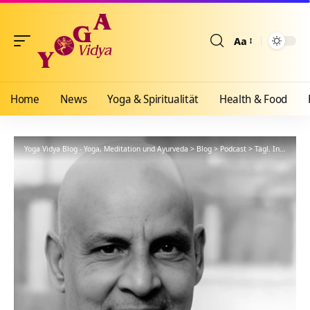
Aa
Größenänderun
Home
News
Yoga & Spiritualität
Health & Food
Yoga Vidya Blog - Yoga, Meditation und Ayurveda
>
Blog
>
Podcast
>
Tägl. Inspiration