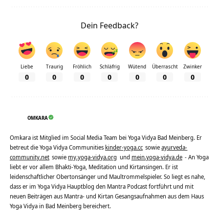
Dein Feedback?
Liebe
Traurig
Fröhlich
Schläfrig
Wütend
Überrascht
Zwinker
0
0
0
0
0
0
0
OMKARA
Omkara ist Mitglied im Social Media Team bei Yoga Vidya Bad Meinberg. Er
betreut die Yoga Vidya Communities
kinder-yoga.cc
sowie
ayurveda-
community.net
sowie
my.yoga-vidya.org
und
mein.yoga-vidya.de
- An Yoga
liebt er vor allem Bhakti-Yoga, Meditation und Kirtansingen. Er ist
leidenschaftlicher Obertonsänger und Maultrommelspieler. So liegt es nahe,
dass er im Yoga Vidya Hauptblog den Mantra Podcast fortführt und mit
neuen Beiträgen aus Mantra- und Kirtan Gesangsaufnahmen aus dem Haus
Yoga Vidya in Bad Meinberg bereichert.