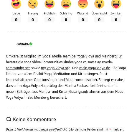
Liebe
Traurig
Fröhlich
Schläfrig
Wütend
Überrascht
Zwinker
0
0
0
0
0
0
0
OMKARA
Omkara ist Mitglied im Social Media Team bei Yoga Vidya Bad Meinberg. Er
betreut die Yoga Vidya Communities
kinder-yoga.cc
sowie
ayurveda-
community.net
sowie
my.yoga-vidya.org
und
mein.yoga-vidya.de
- An Yoga
liebt er vor allem Bhakti-Yoga, Meditation und Kirtansingen. Er ist
leidenschaftlicher Obertonsänger und Maultrommelspieler. So liegt es nahe,
dass er im Yoga Vidya Hauptblog den Mantra Podcast fortführt und mit
neuen Beiträgen aus Mantra- und Kirtan Gesangsaufnahmen aus dem Haus
Yoga Vidya in Bad Meinberg bereichert.
Keine Kommentare
Deine E-Mail-Adresse wird nicht veröffentlicht.
Erforderliche Felder sind mit
*
markiert.