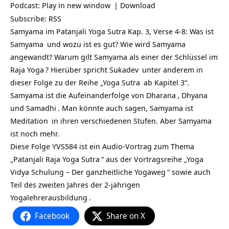
Podcast:
Play in new window
|
Download
Subscribe:
RSS
Samyama im Patanjali Yoga Sutra Kap. 3, Verse 4-8: Was ist
Samyama
und wozu ist es gut? Wie wird Samyama
angewandt? Warum gilt Samyama als einer der Schlüssel im
Raja Yoga
? Hierüber spricht
Sukadev
unter anderem in
dieser Folge zu der Reihe „
Yoga Sutra
ab Kapitel 3“.
Samyama ist die Aufeinanderfolge von
Dharana
,
Dhyana
und
Samadhi
. Man könnte auch sagen, Samyama ist
Meditation
in ihren verschiedenen Stufen. Aber Samyama
ist noch mehr.
Diese Folge YVS584 ist ein Audio-Vortrag zum Thema
„
Patanjali Raja Yoga Sutra
“ aus der Vortragsreihe „
Yoga
Vidya Schulung – Der ganzheitliche Yogaweg
“ sowie auch
Teil des zweiten Jahres der
2-jährigen
Yogalehrerausbildung
.
Facebook
Share on X