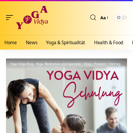
Aa
Größenänderun
Home
News
Yoga & Spiritualität
Health & Food
Yoga Vidya Blog - Yoga, Meditation und Ayurveda
>
Blog
>
Podcast
>
Vorträge
>
YVS5