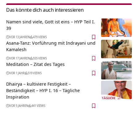
Das könnte dich auch interessieren
Namen sind viele, Gott ist eins – HYP Teil I.
39
VOR 13 JAHREN
479 VIEWS
Asana-Tanz: Vorführung mit Indrayani und
Kamalesh
VOR 17 JAHREN
555 VIEWS
Meditation – Zitat des Tages
VOR 1 JAHR
519 VIEWS
Dhairya – kultiviere Festigkeit –
Beständigkeit – HYP I. 16 – Tägliche
Inspiration
VOR 5 JAHREN
441 VIEWS