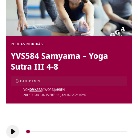
PODCAST
VORTRÄGE
YVS584 Samyama – Yoga
Sutra III 4-8
LESEZEIT: 1 MIN
VON
OMKARA
VOR 3 JAHREN
ZULETZT AKTUALISIERT: 16. JANUAR 2023 10:50
Audio-
Player