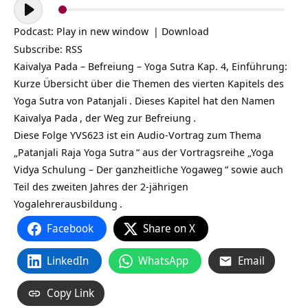
Audio-
Player
Podcast:
Play in new window
|
Download
Subscribe:
RSS
Kaivalya Pada – Befreiung – Yoga Sutra Kap. 4, Einführung:
Kurze Übersicht über die Themen des vierten Kapitels des
Yoga Sutra von
Patanjali
. Dieses Kapitel hat den Namen
Kaivalya Pada
, der Weg zur
Befreiung
.
Diese Folge YVS623 ist ein Audio-Vortrag zum Thema
„
Patanjali Raja Yoga Sutra
“ aus der Vortragsreihe „
Yoga
Vidya Schulung – Der ganzheitliche Yogaweg
“ sowie auch
Teil des zweiten Jahres der
2-jährigen
Yogalehrerausbildung
.
Facebook
Share on X
LinkedIn
WhatsApp
Email
Copy Link