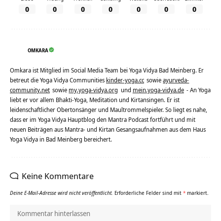
0
0
0
0
0
0
0
OMKARA
Omkara ist Mitglied im Social Media Team bei Yoga Vidya Bad Meinberg. Er
betreut die Yoga Vidya Communities
kinder-yoga.cc
sowie
ayurveda-
community.net
sowie
my.yoga-vidya.org
und
mein.yoga-vidya.de
- An Yoga
liebt er vor allem Bhakti-Yoga, Meditation und Kirtansingen. Er ist
leidenschaftlicher Obertonsänger und Maultrommelspieler. So liegt es nahe,
dass er im Yoga Vidya Hauptblog den Mantra Podcast fortführt und mit
neuen Beiträgen aus Mantra- und Kirtan Gesangsaufnahmen aus dem Haus
Yoga Vidya in Bad Meinberg bereichert.
Keine Kommentare
Deine E-Mail-Adresse wird nicht veröffentlicht.
Erforderliche Felder sind mit
*
markiert.