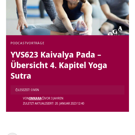
PODCAST
VORTRÄGE
YVS623 Kaivalya Pada –
Übersicht 4. Kapitel Yoga
Sutra
LESEZEIT: 0 MIN
VON
OMKARA
VOR 3 JAHREN
ZULETZT AKTUALISIERT: 20. JANUAR 2023 12:40