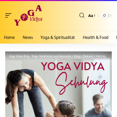
Aa
Größenänderun
Home
News
Yoga & Spiritualität
Health & Food
Yoga Vidya Blog - Yoga, Meditation und Ayurveda
>
Blog
>
Podcast
>
Vorträge
>
YVS62