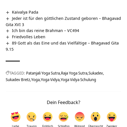
Kaivalya Pada
Jeder ist für den göttlichen Zustand geboren – Bhagavad
Gita XVI 3
Ich bin das reine Brahman – VC494
Friedvolles Leben
89 Gott als das Eine und das Vielfältige – Bhagavad Gita
9.15
TAGGED:
Patanjali Yoga Sutra
Raja Yoga Sutra
Sukadev
Sukadev Bretz
Yoga
Yoga Vidya
Yoga Vidya Schulung
Dein Feedback?
Liebe
Traurig
Fröhlich
Schläfrig
Wütend
Überrascht
Zwinker