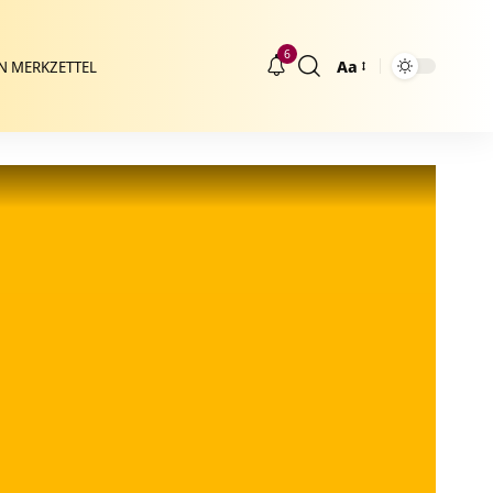
6
Aa
N MERKZETTEL
Größenänderung