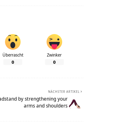
Überrascht
Zwinker
0
0
NÄCHSTER ARTIKEL
adstand by strengthening your
arms and shoulders