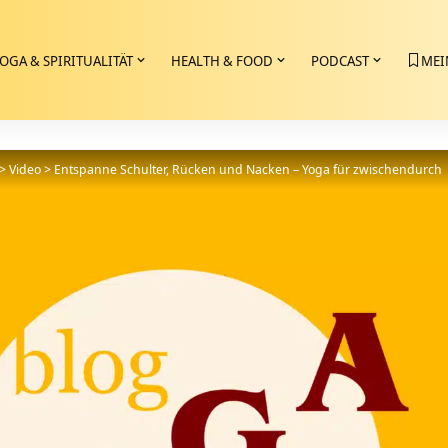
OGA & SPIRITUALITÄT
HEALTH & FOOD
PODCAST
MEI
>
Video
>
Entspanne Schulter, Rücken und Nacken – Yoga für zwischendurch