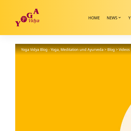
HOME
NEWS
Y
Yoga Vidya Blog - Yoga, Meditation und Ayurveda
>
Blog
>
Videos