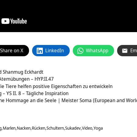
Share on X
LinkedIn
WhatsApp
Em
nd Shanmug Eckhardt
 Atemübungen – HYP.II.47
ie Tiere helfen positive Eigenschaften zu entwickeln
 YS II. 8 – Tägliche Inspiration
eine Hommage an die Seele | Meister Soma (European and Worl
g
Marlen
Nacken
Rücken
Schultern
Sukadev
Video
Yoga