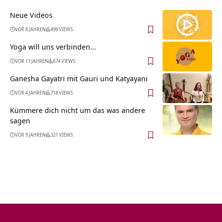
Neue Videos
VOR 8 JAHREN
499 VIEWS
Yoga will uns verbinden…
VOR 13 JAHREN
674 VIEWS
Ganesha Gayatri mit Gauri und Katyayani
VOR 4 JAHREN
718 VIEWS
Kümmere dich nicht um das was andere
sagen
VOR 9 JAHREN
321 VIEWS