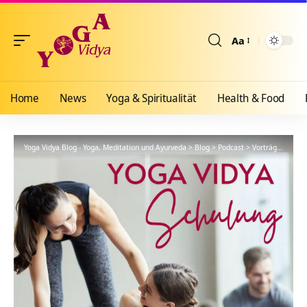
Aa
Größenänderun
Home
News
Yoga & Spiritualität
Health & Food
Yoga Vidya Blog - Yoga, Meditation und Ayurveda
>
Blog
>
Podcast
>
Vorträge
>
YVS63