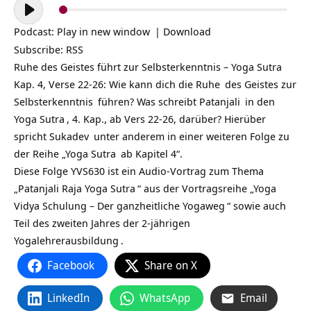
Audio-
Player
Podcast:
Play in new window
|
Download
Subscribe:
RSS
Ruhe des Geistes führt zur Selbsterkenntnis – Yoga Sutra
Kap. 4, Verse 22-26: Wie kann dich die
Ruhe
des Geistes zur
Selbsterkenntnis
führen? Was schreibt
Patanjali
in den
Yoga Sutra
, 4. Kap., ab Vers 22-26, darüber? Hierüber
spricht
Sukadev
unter anderem in einer weiteren Folge zu
der Reihe „
Yoga Sutra
ab Kapitel 4“.
Diese Folge YVS630 ist ein Audio-Vortrag zum Thema
„
Patanjali Raja Yoga Sutra
“ aus der Vortragsreihe „
Yoga
Vidya Schulung – Der ganzheitliche Yogaweg
“ sowie auch
Teil des zweiten Jahres der
2-jährigen
Yogalehrerausbildung
.
Facebook
Share on X
LinkedIn
WhatsApp
Email