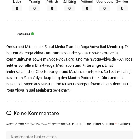
Liebe
Traurig
Fröhlich
Schläfrig
Wütend
Überrascht
Zwinker
0
0
0
0
0
0
0
OMKARA
Omkara ist Mitglied im Social Media Team bei Yoga Vidya Bad Meinberg. Er
betreut die Yoga Vidya Communities
kinder-yoga.cc
sowie
ayurveda-
community.net
sowie
my.yoga-vidya.org
und
mein.yoga-vidya.de
- An Yoga
liebt er vor allem Bhakti-Yoga, Meditation und Kirtansingen. Er ist
leidenschaftlicher Obertonsänger und Maultrommelspieler. So liegt es nahe,
dass er im Yoga Vidya Hauptblog den Mantra Podcast fortführt und mit
neuen Beiträgen aus Mantra- und Kirtan Gesangsaufnahmen aus dem Haus
Yoga Vidya in Bad Meinberg bereichert.
Keine Kommentare
Deine E-Mail-Adresse wird nicht veröffentlicht.
Erforderliche Felder sind mit
*
markiert.