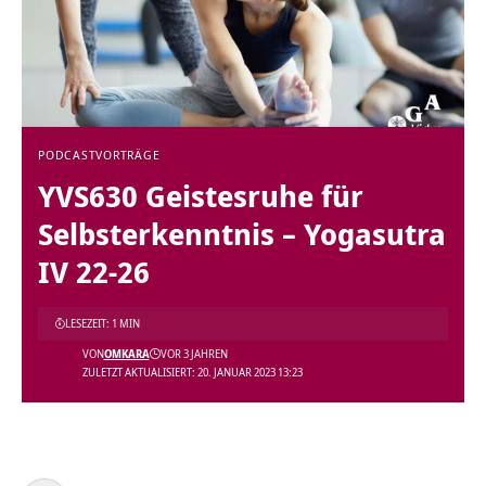
PODCAST
VORTRÄGE
YVS630 Geistesruhe für
Selbsterkenntnis – Yogasutra
IV 22-26
LESEZEIT: 1 MIN
VON
OMKARA
VOR 3 JAHREN
ZULETZT AKTUALISIERT: 20. JANUAR 2023 13:23