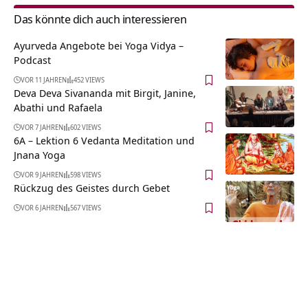
Das könnte dich auch interessieren
Ayurveda Angebote bei Yoga Vidya –
Podcast
VOR 11 JAHREN
452 VIEWS
Deva Deva Sivananda mit Birgit, Janine,
Abathi und Rafaela
VOR 7 JAHREN
602 VIEWS
6A – Lektion 6 Vedanta Meditation und
Jnana Yoga
VOR 9 JAHREN
598 VIEWS
Rückzug des Geistes durch Gebet
VOR 6 JAHREN
567 VIEWS