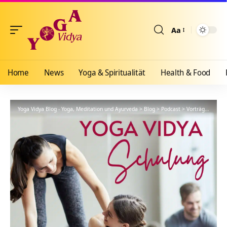
Aa
Größenänderun
Home
News
Yoga & Spiritualität
Health & Food
Yoga Vidya Blog - Yoga, Meditation und Ayurveda
>
Blog
>
Podcast
>
Vorträge
>
YVS6