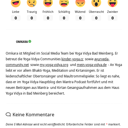
Liebe
Traurig
Fröhlich
Schläfrig
Wütend
Überrascht
Zwinker
0
0
0
0
0
0
0
OMKARA
Omkara ist Mitglied im Social Media Team bei Yoga Vidya Bad Meinberg. Er
betreut die Yoga Vidya Communities
kinder-yoga.cc
sowie
ayurveda-
community.net
sowie
my.yoga-vidya.org
und
mein.yoga-vidya.de
- An Yoga
liebt er vor allem Bhakti-Yoga, Meditation und Kirtansingen. Er ist
leidenschaftlicher Obertonsänger und Maultrommelspieler. So liegt es nahe,
dass er im Yoga Vidya Hauptblog den Mantra Podcast fortführt und mit
neuen Beiträgen aus Mantra- und Kirtan Gesangsaufnahmen aus dem Haus
Yoga Vidya in Bad Meinberg bereichert.
Keine Kommentare
Deine E-Mail-Adresse wird nicht veröffentlicht.
Erforderliche Felder sind mit
*
markiert.