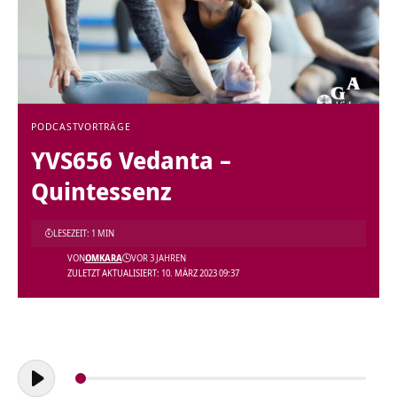
PODCAST
VORTRÄGE
YVS656 Vedanta –
Quintessenz
LESEZEIT: 1 MIN
VON
OMKARA
VOR 3 JAHREN
ZULETZT AKTUALISIERT: 10. MÄRZ 2023 09:37
Audio-
Player