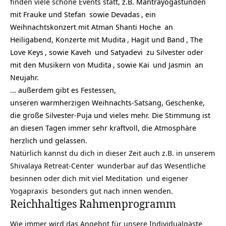
finden viele schöne Events statt,
z.B. Mantrayogastunden
mit
Frauke und Stefan
sowie
Devadas
, ein
Weihnachtskonzert mit
Atman Shanti Hoche
an
Heiligabend, Konzerte mit
Mudita
,
Hagit und Band
,
The
Love Keys
, sowie
Kaveh
und
Satyadevi
zu Silvester
oder
mit den Musikern von
Mudita
, sowie
Kai
und
Jasmin
an
Neujahr.
… außerdem gibt es Festessen,
unseren warmherzigen Weihnachts-Satsang, Geschenke,
die große Silvester-Puja und vieles mehr. Die Stimmung ist
an diesen Tagen immer sehr kraftvoll, die Atmosphäre
herzlich und gelassen.
Natürlich kannst du dich in dieser Zeit auch z.B. in unserem
Shivalaya Retreat-Center
wunderbar auf das Wesentliche
besinnen oder dich mit viel
Meditation
und eigener
Yogapraxis
besonders gut nach innen wenden.
Reichhaltiges Rahmenprogramm
Wie immer wird das Angebot für unsere
Individualgäste