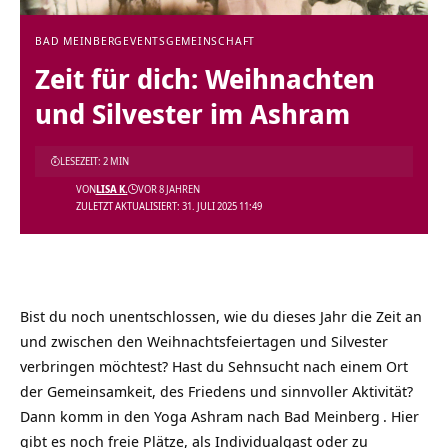
BAD MEINBERG
EVENTS
GEMEINSCHAFT
Zeit für dich: Weihnachten
und Silvester im Ashram
LESEZEIT: 2 MIN
VON
LISA K.
VOR 8 JAHREN
ZULETZT AKTUALISIERT: 31. JULI 2025 11:49
Bist du noch unentschlossen, wie du dieses Jahr die Zeit an
und zwischen den Weihnachtsfeiertagen und Silvester
verbringen möchtest? Hast du Sehnsucht nach einem Ort
der Gemeinsamkeit, des Friedens und sinnvoller Aktivität?
Dann komm in den Yoga Ashram nach
Bad Meinberg
. Hier
gibt es noch freie Plätze, als Individualgast oder zu