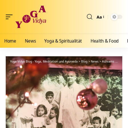
Aa
Größenänderun
Home
News
Yoga & Spiritualität
Health & Food
Yoga Vidya Blog - Yoga, Meditation und Ayurveda
>
Blog
>
News
>
Ashrams
>
Bad Me