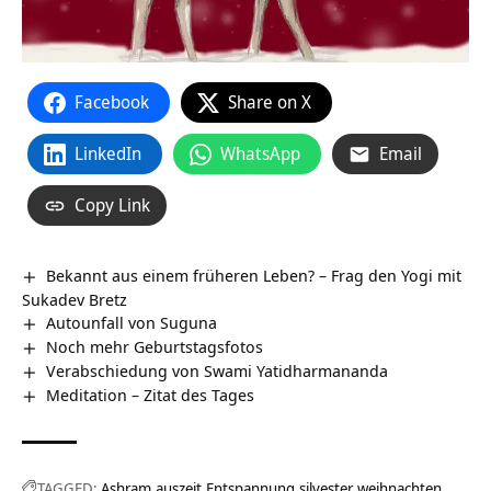
Facebook
Share on X
LinkedIn
WhatsApp
Email
Copy Link
Bekannt aus einem früheren Leben? – Frag den Yogi mit
Sukadev Bretz
Autounfall von Suguna
Noch mehr Geburtstagsfotos
Verabschiedung von Swami Yatidharmananda
Meditation – Zitat des Tages
TAGGED:
Ashram
auszeit
Entspannung
silvester
weihnachten