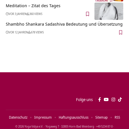
Meditation – Zitat des Tages
VOR 3 JAHREN
360 VIEWS
Shambho Shankara Sadashiva Bedeutung und Übersetzung
VOR 12 JAHREN
678 VIEWS
Folge uns
Datenschutz
Impressum
Haftungsausschluss
Sitemap
RSS
© 2026 Yoga Vidya e.V. · Yogaweg 7 · 32805 Horn‑Bad Meinberg · +49 5234 87‑0 ·