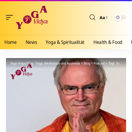
Aa
Größenänderun
Home
News
Yoga & Spiritualität
Health & Food
Yoga Vidya Blog - Yoga, Meditation und Ayurveda
>
Blog
>
Podcast
>
Tägl. Inspiration