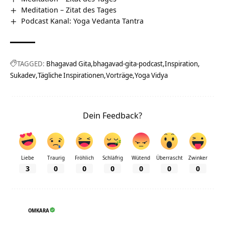
Meditation – Zitat des Tages
Podcast Kanal: Yoga Vedanta Tantra
TAGGED:
Bhagavad Gita
bhagavad-gita-podcast
Inspiration
Sukadev
Tägliche Inspirationen
Vorträge
Yoga Vidya
Dein Feedback?
Liebe
Traurig
Fröhlich
Schläfrig
Wütend
Überrascht
Zwinker
3
0
0
0
0
0
0
OMKARA