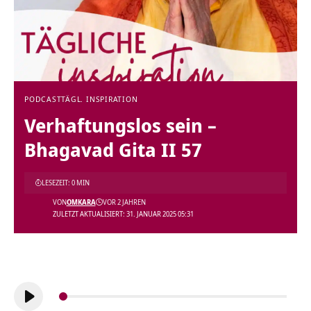
PODCAST
TÄGL. INSPIRATION
Verhaftungslos sein –
Bhagavad Gita II 57
LESEZEIT: 0 MIN
VON
OMKARA
VOR 2 JAHREN
ZULETZT AKTUALISIERT: 31. JANUAR 2025 05:31
Audio-
Player