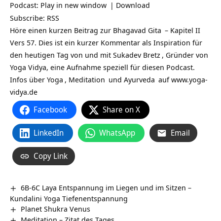
Podcast:
Play in new window
|
Download
Subscribe:
RSS
Höre einen kurzen Beitrag zur
Bhagavad Gita
– Kapitel II
Vers 57. Dies ist ein kurzer Kommentar als Inspiration für
den heutigen Tag von und mit
Sukadev Bretz
, Gründer von
Yoga Vidya, eine Aufnahme speziell für diesen Podcast.
Infos über
Yoga
,
Meditation
und
Ayurveda
auf
www.yoga-
vidya.de
Facebook
Share on X
LinkedIn
WhatsApp
Email
Copy Link
6B-6C Laya Entspannung im Liegen und im Sitzen –
Kundalini Yoga Tiefenentspannung
Planet Shukra Venus
Meditation – Zitat des Tages