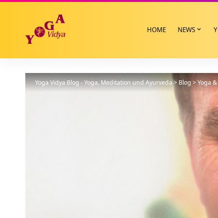
HOME
NEWS
Y
Yoga Vidya Blog - Yoga, Meditation und Ayurveda
>
Blog
>
Yoga & 