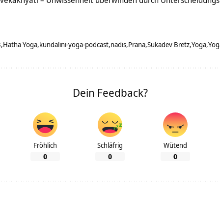
ivekakhyati – Unwissenheit überwinden durch Unterscheidungs
3
Hatha Yoga
kundalini-yoga-podcast
nadis
Prana
Sukadev Bretz
Yoga
Yog
Dein Feedback?
Fröhlich
Schläfrig
Wütend
0
0
0