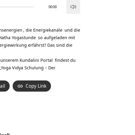
00:00
Pfeiltasten
Hoch/Runter
benutzen,
nsenergien
, die
Energiekanäle
und die
um
 Hatha
Yogastunde
so aufgeladen mit
die
ergiewirkung erfährst? Das sind die
Lautstärke
zu
f unserem
Kundalini Portal
findest du
regeln.
„
Yoga Vidya Schulung – Der
ail
Copy Link