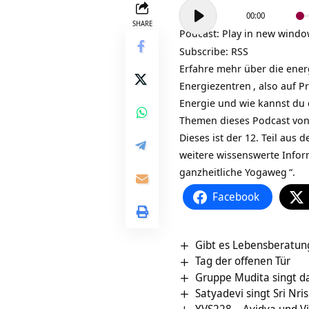
Audio-
00:00
Player
SHARE
Podcast:
Play in new wind
Subscribe:
RSS
Erfahre mehr über die ene
Energiezentren
, also auf
P
Energie und wie kannst du
Themen dieses Podcast vo
Dieses ist der 12. Teil aus 
weitere wissenswerte Inform
ganzheitliche Yogaweg
“.
Facebook
Gibt es Lebensberatung
Tag der offenen Tür
Gruppe Mudita singt 
Satyadevi singt Sri Nri