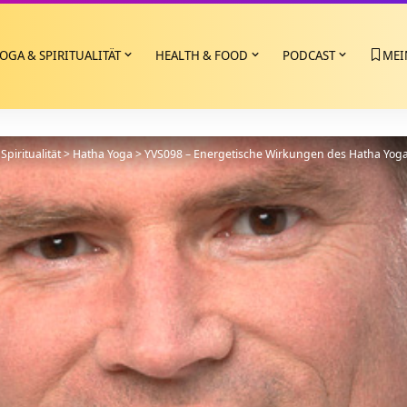
OGA & SPIRITUALITÄT
HEALTH & FOOD
PODCAST
MEI
Spiritualität
>
Hatha Yoga
>
YVS098 – Energetische Wirkungen des Hatha Yog