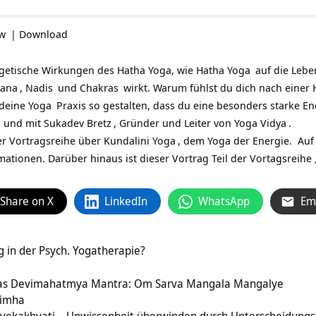
ow
|
Download
rgetische Wirkungen des Hatha Yoga, wie
Hatha Yoga
auf die
Lebe
rana
,
Nadis
und
Chakras
wirkt. Warum fühlst du dich nach einer
 deine
Yoga
Praxis so gestalten, dass du eine besonders starke En
n und mit
Sukadev Bretz
, Gründer und Leiter von
Yoga Vidya
.
der Vortragsreihe über
Kundalini Yoga
, dem Yoga der Energie. Au
ationen. Darüber hinaus ist dieser Vortrag Teil der Vortagsreihe 
Share on X
LinkedIn
WhatsApp
Em
 in der Psych. Yogatherapie?
das Devimahatmya Mantra: Om Sarva Mangala Mangalye
simha