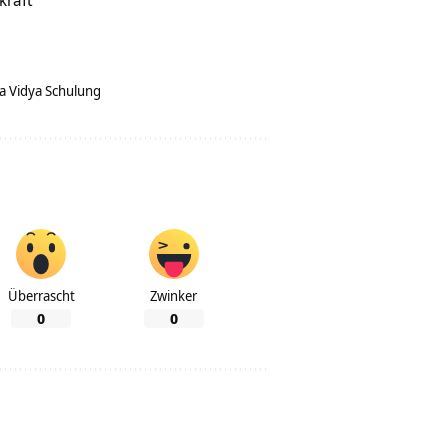
kraft
a Vidya Schulung
Überrascht
Zwinker
0
0