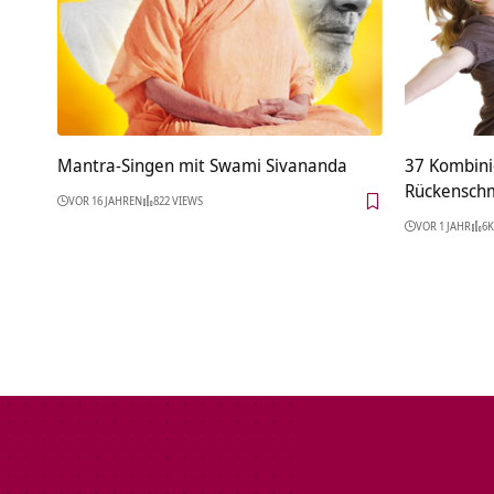
Mantra-Singen mit Swami Sivananda
37 Kombini
Rückensch
VOR 16 JAHREN
822 VIEWS
VOR 1 JAHR
6K