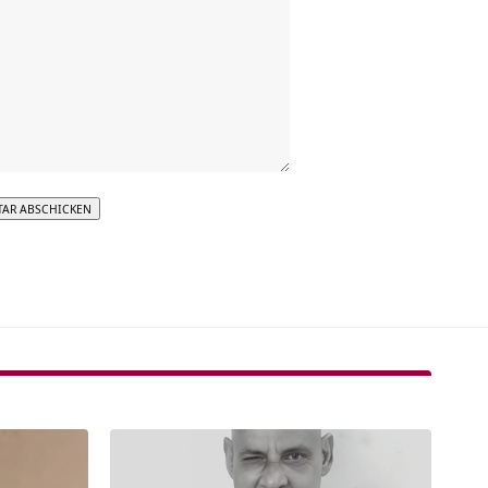
tive: