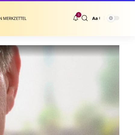
5
Aa
N MERKZETTEL
Größenänderung
a