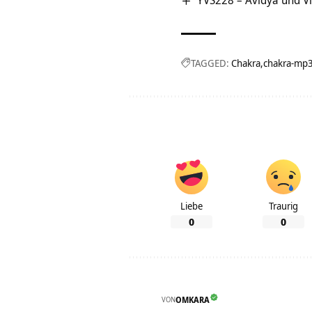
YVS228 – Avidya und V
TAGGED:
Chakra
chakra-mp
Liebe
Traurig
0
0
VON
OMKARA