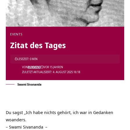
EVENTS
Zitat des Tages
LESEZEIT: 0 MIN
VON
RUKMINI
VOR 15 JAHREN
ZULETZT AKTUALISIERT: 4. AUGUST 2025 16:18
Swami Sivananda
Du sagst „Ich habe nichts gehört, ich war in
Gedanken
woanders.
–
Swami Sivananda
–