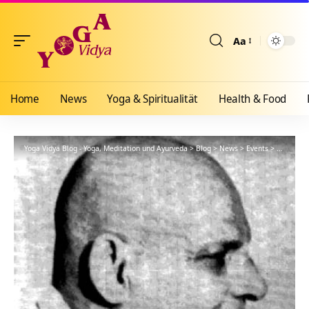
Aa
Größenänderun
Home
News
Yoga & Spiritualität
Health & Food
Yoga Vidya Blog - Yoga, Meditation und Ayurveda
>
Blog
>
News
>
Events
>
Zitat des