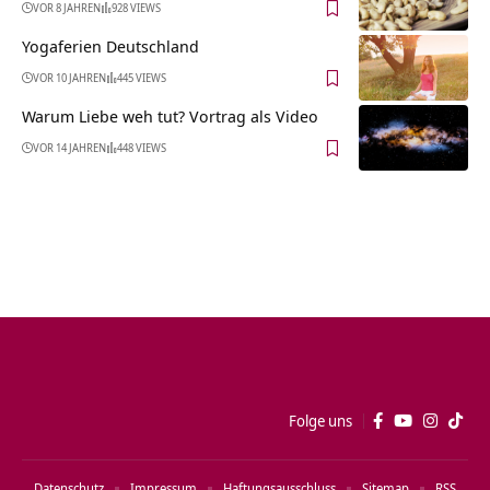
VOR 8 JAHREN
928 VIEWS
Yogaferien Deutschland
VOR 10 JAHREN
445 VIEWS
Warum Liebe weh tut? Vortrag als Video
VOR 14 JAHREN
448 VIEWS
Folge uns
Datenschutz
Impressum
Haftungsausschluss
Sitemap
RSS