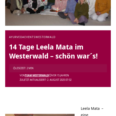
AYURVEDA
EVENTS
WESTERWALD
14 Tage Leela Mata im
Westerwald – schön war´s!
LESEZEIT: 2 MIN
VON
TEAM WESTERWALD
VOR 15 JAHREN
ZULETZT AKTUALISIERT: 2. AUGUST 2025 07:32
Leela Mata
–
eine