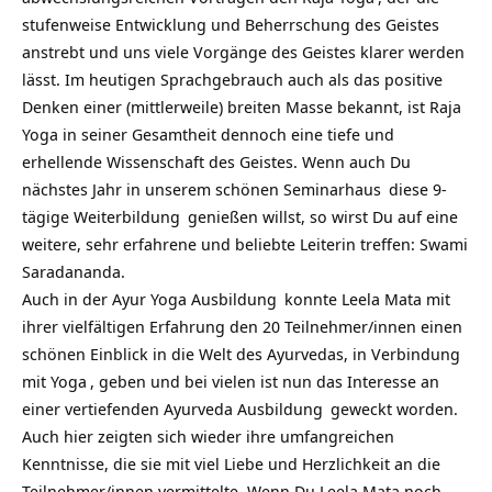
stufenweise Entwicklung und Beherrschung des Geistes
anstrebt und uns viele Vorgänge des Geistes klarer werden
lässt. Im heutigen Sprachgebrauch auch als das positive
Denken einer (mittlerweile) breiten Masse bekannt, ist Raja
Yoga in seiner Gesamtheit dennoch eine tiefe und
erhellende Wissenschaft des Geistes. Wenn auch Du
nächstes Jahr in unserem schönen
Seminarhaus
diese
9-
tägige Weiterbildung
genießen willst, so wirst Du auf eine
weitere, sehr erfahrene und beliebte Leiterin treffen:
Swami
Saradananda.
Auch in der
Ayur Yoga Ausbildung
konnte Leela Mata mit
ihrer vielfältigen Erfahrung den 20 Teilnehmer/innen einen
schönen Einblick in die Welt des Ayurvedas, in Verbindung
mit
Yoga
, geben und bei vielen ist nun das Interesse an
einer vertiefenden
Ayurveda Ausbildung
geweckt worden.
Auch hier zeigten sich wieder ihre umfangreichen
Kenntnisse, die sie mit viel Liebe und Herzlichkeit an die
Teilnehmer/innen vermittelte. Wenn Du Leela Mata noch