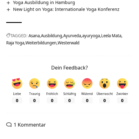
Yoga Ausbildung in Hamburg
New Light on Yoga: Internationale Yoga Konferenz
TAGGED:
Asana
Ausbildung
Ayurveda
ayuryoga
Leela Mata
Raja Yoga
Weiterbildungen
Westerwald
Dein Feedback?
Liebe
Traurig
Fröhlich
Schläfrig
Wütend
Überrascht
Zwinker
0
0
0
0
0
0
0
1 Kommentar