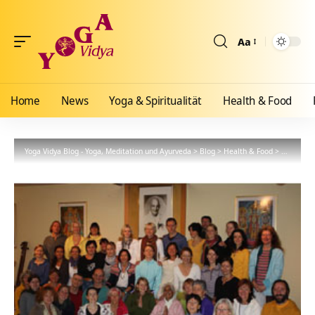
Aa
Größenänderun
Home
News
Yoga & Spiritualität
Health & Food
Yoga Vidya Blog - Yoga, Meditation und Ayurveda
>
Blog
>
Health & Food
>
Ayurveda