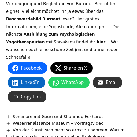
Vorbeugung und Begleitung von Burnout-Bedrohten
eignet. Vielleicht möchtet ihr ja etwas über das
Beschwerdebild Burnout
lesen?
Hier gibt es
Informationen, eine Yogastunde, Atemübungen….
Die
nächste
Ausbildung zum Psychologischen
Yogatherapeuten
mit Shivakami findet ihr
hier…
Wir
wünschen euch eine schöne Zeit (mit und ohne neuen
Schneefall)!
Facebook
Share on X
LinkedIn
WhatsApp
Email
Copy Link
Seminare mit Gauri und Shanmug Eckhardt
Weserrenaissance Museum‏‎ – Vortragsvideo
Von der Kunst, sich nicht so ernst zu nehmen: Warum
Lachen eine der tiefsten spirituellen Praktiken ist