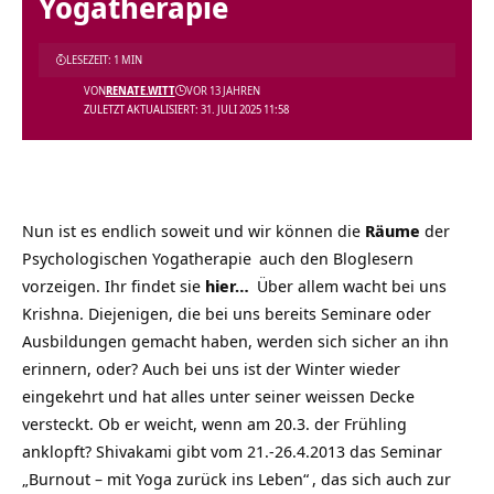
Yogatherapie
LESEZEIT: 1 MIN
VON
RENATE.WITT
VOR 13 JAHREN
ZULETZT AKTUALISIERT: 31. JULI 2025 11:58
Nun ist es endlich soweit und wir können die
Räume
der
Psychologischen Yogatherapie
auch den Bloglesern
vorzeigen. Ihr findet sie
hier…
Über allem wacht bei uns
Krishna. Diejenigen, die bei uns bereits Seminare oder
Ausbildungen gemacht haben, werden sich sicher an ihn
erinnern, oder? Auch bei uns ist der Winter wieder
eingekehrt und hat alles unter seiner weissen Decke
versteckt. Ob er weicht, wenn am 20.3. der Frühling
anklopft? Shivakami gibt vom
21.-26.4.2013 das Seminar
„Burnout – mit Yoga zurück ins Leben“
, das sich auch zur