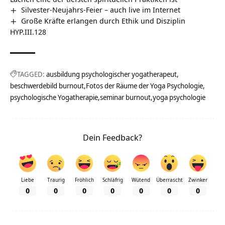
Silvester-Neujahrs-Feier – auch live im Internet
Große Kräfte erlangen durch Ethik und Disziplin
HYP.III.128
TAGGED:
ausbildung psychologischer yogatherapeut
beschwerdebild burnout
Fotos der Räume der Yoga Psychologie
psychologische Yogatherapie
seminar burnout
yoga psychologie
Dein Feedback?
Liebe
Traurig
Fröhlich
Schläfrig
Wütend
Überrascht
Zwinker
0
0
0
0
0
0
0