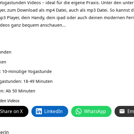
Yogastunden Videos – ideal für die eigene Praxis. Unter den unter
yer, zum Download als mp4 Datei, auch als mp3 Datei. So kannst 
p3 Player, dein Handy, dein ipad oder auch deinen modernen Fer
 Videos ganz bequem anschauen…
tunden
ken
: 10-minütige Yogastunde
ogastunden: 18-49 Minuten
en: Ab 50 Minuten
nden Videos
Share on X
LinkedIn
WhatsApp
Em
erin