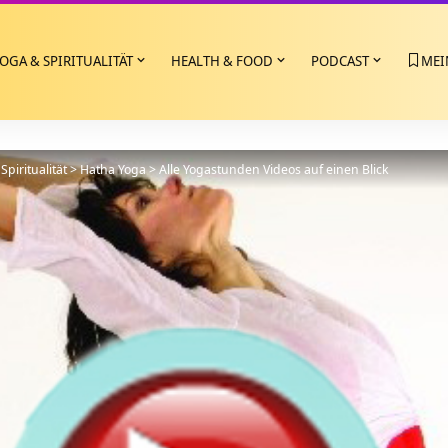
OGA & SPIRITUALITÄT
HEALTH & FOOD
PODCAST
MEI
Spiritualität
>
Hatha Yoga
>
Alle Yogastunden Videos auf einen Blick