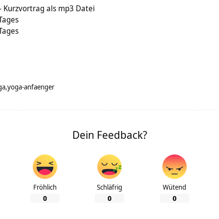
 Kurzvortrag als mp3 Datei
 Tages
 Tages
ga
yoga-anfaenger
Dein Feedback?
Fröhlich
Schläfrig
Wütend
0
0
0