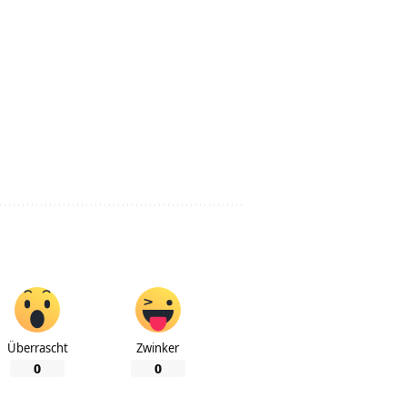
Überrascht
Zwinker
0
0