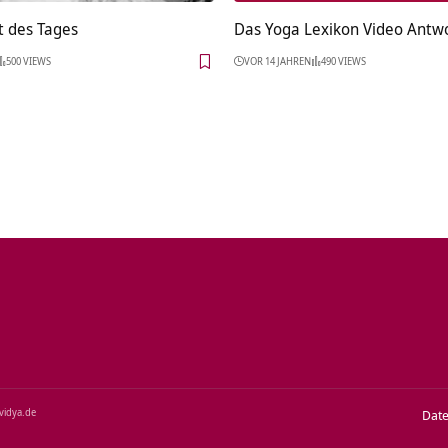
t des Tages
Das Yoga Lexikon Video Antw
500 VIEWS
VOR 14 JAHREN
490 VIEWS
‑vidya.de
Dat