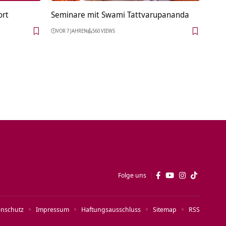
ort
Seminare mit Swami Tattvarupananda
VOR 7 JAHREN
560 VIEWS
Folge uns
enschutz
Impressum
Haftungsausschluss
Sitemap
RSS