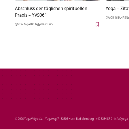
Abschluss der täglichen spirituellen
Yoga – Zita
Praxis – YVS061
VOR 16 JAHREN
VOR 16 JAHREN
494 VIEWS
© 2026 Yoga Vidya e.V. · Yogaweg 7 · 32805 Horn‑Bad Meinberg · +49 5234 87‑0 · info@yoga