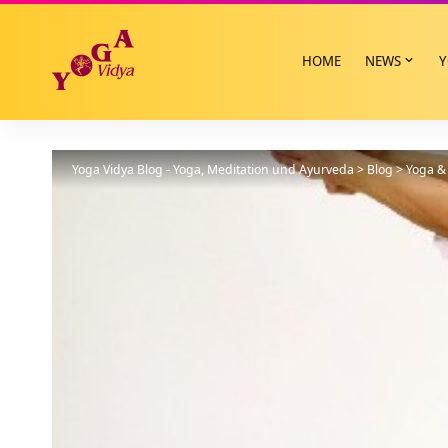
HOME
NEWS
Y
Yoga Vidya Blog - Yoga, Meditation und Ayurveda
>
Blog
>
Yoga & 