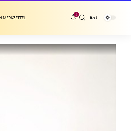
5
Aa
N MERKZETTEL
Größenänderung