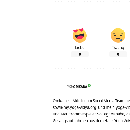
Liebe
Traurig
0
0
VON
OMKARA
Omkara ist Mitglied im Social Media Team b
sowie
my.yoga-vidya.org
und
mein.yoga-vi
und Maultrommelspieler. So liegt es nahe, 
Gesangsaufnahmen aus dem Haus Yoga Vidya