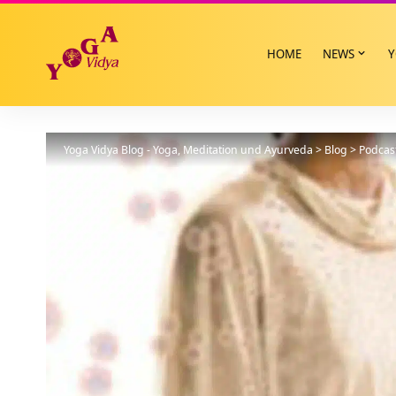
HOME
NEWS
Y
Yoga Vidya Blog - Yoga, Meditation und Ayurveda
>
Blog
>
Podcas