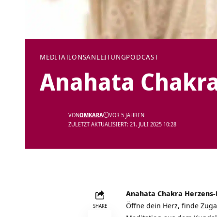
MEDITATIONSANLEITUNG
PODCAST
Anahata Chakra
VON
OMKARA
VOR 5 JAHREN
ZULETZT AKTUALISIERT: 21. JULI 2025 10:28
Anahata Chakra Herzens-M
Öffne dein Herz, finde Zuga
SHARE