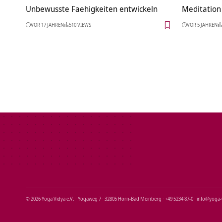
Unbewusste Faehigkeiten entwickeln
Meditation 
VOR 17 JAHREN
510 VIEWS
VOR 5 JAHREN
© 2026 Yoga Vidya e.V. · Yogaweg 7 · 32805 Horn‑Bad Meinberg · +49 5234 87‑0 · info@yoga