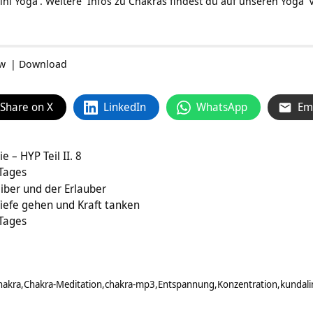
ini Yoga
. Weitere Infos zu Chakras findest du auf unseren
Yoga
V
ow
|
Download
Share on X
LinkedIn
WhatsApp
Em
 – HYP Teil II. 8
 Tages
iber und der Erlauber
 Tiefe gehen und Kraft tanken
 Tages
hakra
Chakra-Meditation
chakra-mp3
Entspannung
Konzentration
kundali