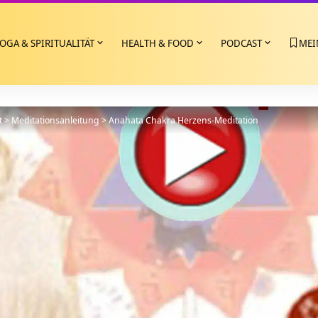
OGA & SPIRITUALITÄT
HEALTH & FOOD
PODCAST
MEI
t
>
Meditationsanleitung
>
Anahata Chakra Herzens-Meditation