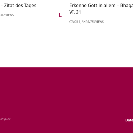
– Zitat des Tages
Erkenne Gott in allem – Bhag
VI. 31
312 VIEWS
VOR 1 JAHR
783 VIEWS
‑vidya.de
Dat