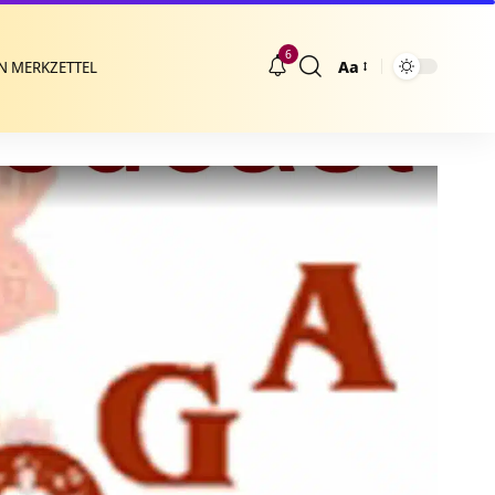
6
Aa
N MERKZETTEL
Größenänderung