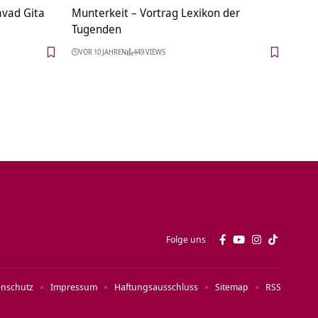
avad Gita
Munterkeit – Vortrag Lexikon der
Tugenden
VOR 10 JAHREN
449 VIEWS
Folge uns
enschutz
Impressum
Haftungsausschluss
Sitemap
RSS