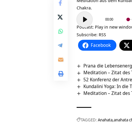
Meditation aus dem
Kundal
Chakra.
Audio-
00:00
Player
Podcast:
Play in new wind
Subscribe:
RSS
Facebook
Prana die Lebensenergie
Meditation – Zitat des
52 Konferenz der Antre
Kundalini Yoga: In die
Meditation – Zitat des
TAGGED:
Anahata
anahata c