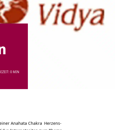
n
EZEIT: 0 MIN
 einer
Anahata Chakra
Herzens-