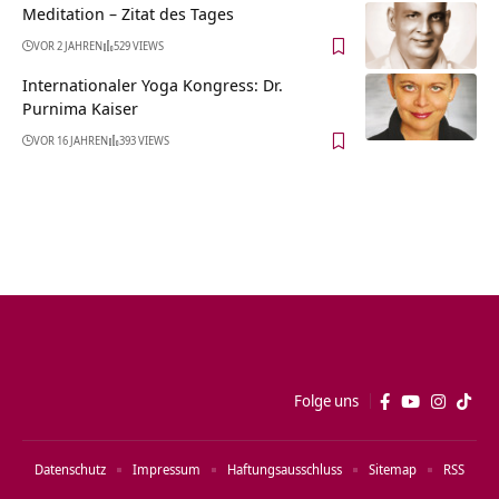
Meditation – Zitat des Tages
VOR 2 JAHREN
529 VIEWS
Internationaler Yoga Kongress: Dr.
Purnima Kaiser
VOR 16 JAHREN
393 VIEWS
Folge uns
Datenschutz
Impressum
Haftungsausschluss
Sitemap
RSS