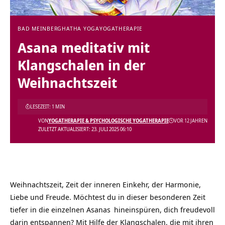
BAD MEINBERG
HATHA YOGA
YOGATHERAPIE
Asana meditativ mit
Klangschalen in der
Weihnachtszeit
LESEZEIT: 1 MIN
VON
YOGATHERAPIE & PSYCHOLOGISCHE YOGATHERAPIE
VOR 12 JAHREN
ZULETZT AKTUALISIERT: 23. JULI 2025 06:10
Weihnachtszeit, Zeit der inneren Einkehr, der Harmonie,
Liebe
und Freude. Möchtest du in dieser besonderen Zeit
tiefer in die einzelnen
Asanas
hineinspüren, dich freudevoll
darin entspannen? Mit Hilfe der Klangschalen, die mit ihren