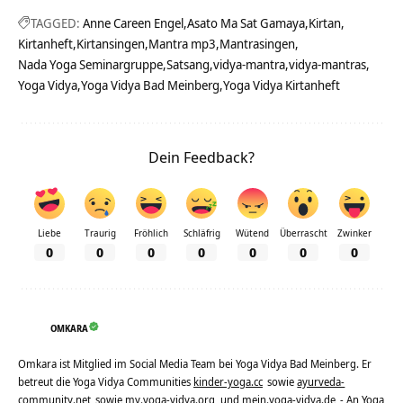
TAGGED:
Anne Careen Engel
Asato Ma Sat Gamaya
Kirtan
Kirtanheft
Kirtansingen
Mantra mp3
Mantrasingen
Nada Yoga Seminargruppe
Satsang
vidya-mantra
vidya-mantras
Yoga Vidya
Yoga Vidya Bad Meinberg
Yoga Vidya Kirtanheft
Dein Feedback?
Liebe
Traurig
Fröhlich
Schläfrig
Wütend
Überrascht
Zwinker
0
0
0
0
0
0
0
OMKARA
Omkara ist Mitglied im Social Media Team bei Yoga Vidya Bad Meinberg. Er
betreut die Yoga Vidya Communities
kinder-yoga.cc
sowie
ayurveda-
community.net
sowie
my.yoga-vidya.org
und
mein.yoga-vidya.de
- An Yoga