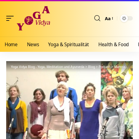
Aa
Größenänderun
Home
News
Yoga & Spiritualität
Health & Food
Yoga Vidya Blog - Yoga, Meditation und Ayurveda
>
Blog
>
Podcast
>
Mantra
>
Asato 