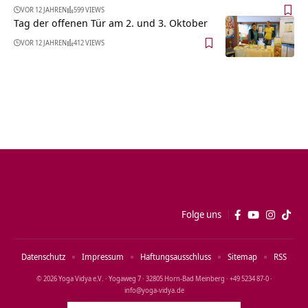
VOR 12 JAHREN
599 VIEWS
Tag der offenen Tür am 2. und 3. Oktober
VOR 12 JAHREN
412 VIEWS
Folge uns
Datenschutz
Impressum
Haftungsausschluss
Sitemap
RSS
© 2026 Yoga Vidya e.V. · Yogaweg 7 · 32805 Horn‑Bad Meinberg · +49 5234 87‑0 ·
info@yoga‑vidya.de