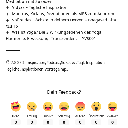
Meditation mit Sukadev
Vidyas – Tägliche Inspiration
Mantras, Kirtans, Rezitationen als MP3 zum Anhören
Spüre das Höchste in deinem Herzen – Bhagavad Gita
XIII 15
Was ist Yoga? Die 3 Wirkungsebenen des Yoga
Harmonie, Erweckung, Transzendenz – YVS001
TAGGED:
Inspiration
Podcast
Sukadev
Tägl. Inspiration
Tägliche Inspirationen
Vorträge mp3
Dein Feedback?
Liebe
Traurig
Fröhlich
Schläfrig
Wütend
Überrascht
Zwinker
0
0
0
0
0
0
0