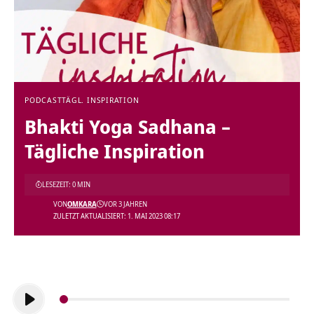
PODCAST
TÄGL. INSPIRATION
Bhakti Yoga Sadhana –
Tägliche Inspiration
LESEZEIT: 0 MIN
VON
OMKARA
VOR 3 JAHREN
ZULETZT AKTUALISIERT: 1. MAI 2023 08:17
Audio-
Player