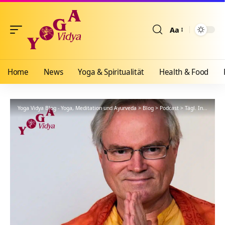
Aa
Größenänderun
Home
News
Yoga & Spiritualität
Health & Food
Yoga Vidya Blog - Yoga, Meditation und Ayurveda
>
Blog
>
Podcast
>
Tägl. Inspiration