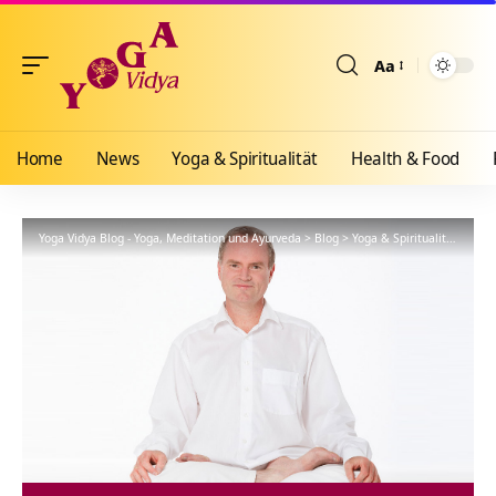
Aa
Größenänderun
Home
News
Yoga & Spiritualität
Health & Food
Yoga Vidya Blog - Yoga, Meditation und Ayurveda
>
Blog
>
Yoga & Spiritualität
>
Hath