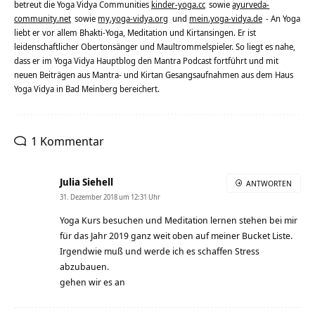
betreut die Yoga Vidya Communities
kinder-yoga.cc
sowie
ayurveda-
community.net
sowie
my.yoga-vidya.org
und
mein.yoga-vidya.de
- An Yoga
liebt er vor allem Bhakti-Yoga, Meditation und Kirtansingen. Er ist
leidenschaftlicher Obertonsänger und Maultrommelspieler. So liegt es nahe,
dass er im Yoga Vidya Hauptblog den Mantra Podcast fortführt und mit
neuen Beiträgen aus Mantra- und Kirtan Gesangsaufnahmen aus dem Haus
Yoga Vidya in Bad Meinberg bereichert.
1 Kommentar
Julia Siehell
ANTWORTEN
31. Dezember 2018 um 12:31 Uhr
Yoga Kurs besuchen und Meditation lernen stehen bei mir
für das Jahr 2019 ganz weit oben auf meiner Bucket Liste.
Irgendwie muß und werde ich es schaffen Stress
abzubauen.
gehen wir es an