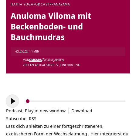
HATHA YOGA
PODCAST
PRANAYAMA
Anuloma Viloma mit
Beckenboden- und
Bauchmudras
LESEZEIT: 1 MIN
VON
OMKARA
VOR 8 JAHREN
ZULETZT AKTUALISIERT: 27. JUNI 2018 15:09
Audio-
Player
Podcast:
Play in new window
|
Download
Subscribe:
RSS
Lass dich anleiten zu einer fortgeschritteneren,
exotischeren Form der
Wechselatmung
. Hier integrierst du