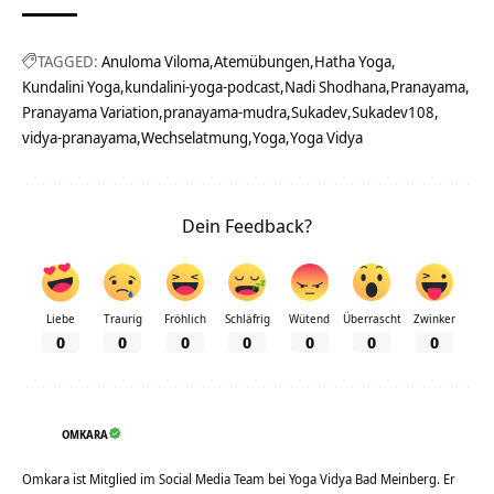
TAGGED:
Anuloma Viloma
Atemübungen
Hatha Yoga
Kundalini Yoga
kundalini-yoga-podcast
Nadi Shodhana
Pranayama
Pranayama Variation
pranayama-mudra
Sukadev
Sukadev108
vidya-pranayama
Wechselatmung
Yoga
Yoga Vidya
Dein Feedback?
Liebe
Traurig
Fröhlich
Schläfrig
Wütend
Überrascht
Zwinker
0
0
0
0
0
0
0
OMKARA
Omkara ist Mitglied im Social Media Team bei Yoga Vidya Bad Meinberg. Er