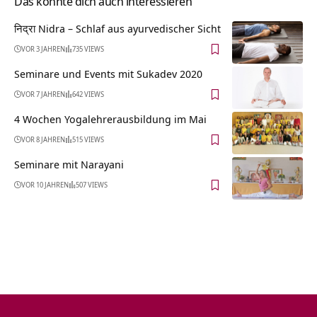
Das könnte dich auch interessieren
निद्रा Nidra – Schlaf aus ayurvedischer Sicht
VOR 3 JAHREN
735 VIEWS
Seminare und Events mit Sukadev 2020
VOR 7 JAHREN
642 VIEWS
4 Wochen Yogalehrerausbildung im Mai
VOR 8 JAHREN
515 VIEWS
Seminare mit Narayani
VOR 10 JAHREN
507 VIEWS