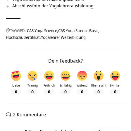
Abschlussfoto der Yogalehrerausbildung
TAGGED:
CAS Yoga Science
CAS Yoga Science Basic
Hochschulzertifikat
Yogalehrer Weiterbildung
Dein Feedback?
Liebe
Traurig
Fröhlich
Schläfrig
Wütend
Überrascht
Zwinker
0
0
0
0
0
0
0
2 Kommentare