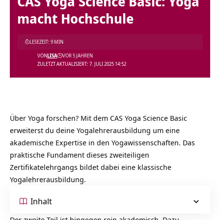
CAS Yoga Science Basic: Yoga
macht Hochschule
LESEZEIT: 9 MIN
VON
LISA
VOR 5 JAHREN
ZULETZT AKTUALISIERT: 7. JULI 2025 14:52
Über Yoga forschen? Mit dem CAS Yoga Science Basic
erweiterst du deine Yogalehrerausbildung um eine
akademische Expertise in den Yogawissenschaften. Das
praktische Fundament dieses zweiteiligen
Zertifikatelehrgangs bildet dabei eine klassische
Yogalehrerausbildung.
Inhalt
Der zweite Teil ist hingegen rein akademisch. Dazu