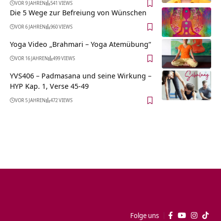
VOR 9 JAHREN
541 VIEWS
Die 5 Wege zur Befreiung von Wünschen
VOR 6 JAHREN
960 VIEWS
Yoga Video „Brahmari – Yoga Atemübung“
VOR 16 JAHREN
499 VIEWS
YVS406 – Padmasana und seine Wirkung –
HYP Kap. 1, Verse 45-49
VOR 5 JAHREN
472 VIEWS
Folge uns