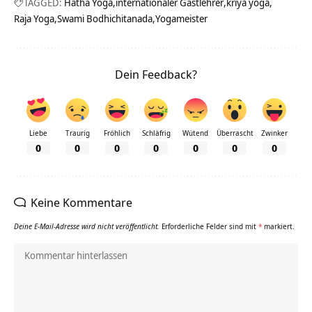
TAGGED:
Hatha Yoga
internationaler Gastlehrer
kriya yoga
Raja Yoga
Swami Bodhichitanada
Yogameister
Dein Feedback?
Liebe
Traurig
Fröhlich
Schläfrig
Wütend
Überrascht
Zwinker
0
0
0
0
0
0
0
Keine Kommentare
Deine E-Mail-Adresse wird nicht veröffentlicht.
Erforderliche Felder sind mit
*
markiert.