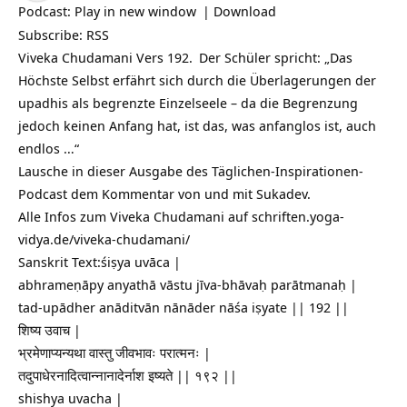
Podcast:
Play in new window
|
Download
Subscribe:
RSS
Viveka Chudamani Vers 192.
Der Schüler spricht: „Das
Höchste Selbst erfährt sich durch die Überlagerungen der
upadhis als begrenzte Einzelseele – da die
Begrenzung
jedoch keinen Anfang hat, ist das, was anfanglos ist, auch
endlos …“
Lausche in dieser Ausgabe des Täglichen-Inspirationen-
Podcast dem Kommentar von und mit Sukadev.
Alle Infos zum Viveka Chudamani auf
schriften.yoga-
vidya.de/viveka-chudamani/
Sanskrit Text:śiṣya uvāca |
abhrameṇāpy anyathā vāstu jīva-bhāvaḥ parātmanaḥ |
tad-upādher anāditvān nānāder nāśa iṣyate || 192 ||
शिष्य उवाच |
भ्रमेणाप्यन्यथा वास्तु जीवभावः परात्मनः |
तदुपाधेरनादित्वान्नानादेर्नाश इष्यते || १९२ ||
shishya uvacha |