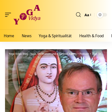
Aa
Größenänderun
Home
News
Yoga & Spiritualität
Health & Food
Yoga Vidya Blog - Yoga, Meditation und Ayurveda
>
Blog
>
Podcast
>
Tägl. Inspiration