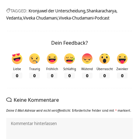
TAGGED:
Kronjuwel der Unterscheidung
Shankaracharya
Vedanta
Viveka Chudamani
Viveka-Chudamani-Podcast
Dein Feedback?
Liebe
Traurig
Fröhlich
Schläfrig
Wütend
Überrascht
Zwinker
0
0
0
0
0
0
0
Keine Kommentare
Deine E-Mail-Adresse wird nicht veröffentlicht.
Erforderliche Felder sind mit
*
markiert.