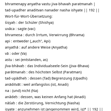
bhramenapy anyatha vastu jiva-bhavah paratmanah |
tad-upadher anaditvan nanader nasha ishyate || 192 ||
Wort-für-Wort-Übersetzung:
śiṣyaḥ : der Schüler (Shishya)
uvāca : sagte (vac)
bhrameṇa : durch Irrtum, Verwirrung (Bhrama)
api : entweder („auch“, Api)
anyathā : auf andere Weise (Anyatha)
vā : oder (Va)
astu : sei (entstanden, as)
jīva-bhāvaḥ : das Individualseele-Sein (Jiva–Bhava)
parātmanaḥ : des höchsten Selbst (Paratman)
tad-upādheḥ : dessen (Tad) Begrenzung (Upadhi)
anāditvāt : weil anfangslos (ist, Anadi)
na : (und) nicht (Na)
anādeḥ : dessen, was keinen Anfang hat (Anadi)
nāśaḥ : die Zerstörung, Vernichtung (Nasha)
iṣyate : anzunehmen ist (angenommen wird, iṣ)* || 192 ||