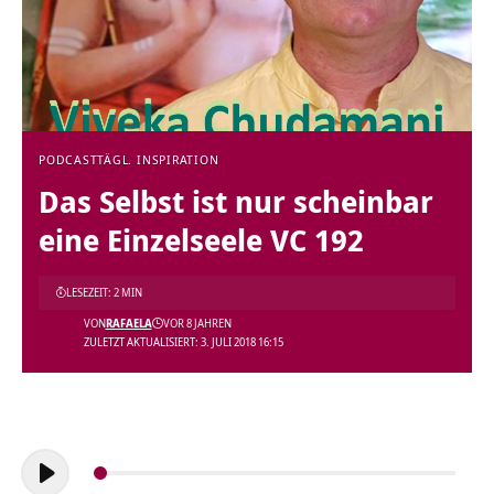
PODCAST
TÄGL. INSPIRATION
Das Selbst ist nur scheinbar
eine Einzelseele VC 192
LESEZEIT: 2 MIN
VON
RAFAELA
VOR 8 JAHREN
ZULETZT AKTUALISIERT: 3. JULI 2018 16:15
Audio-
Player