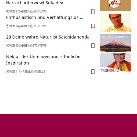
Harrach interviewt Sukadev
VOR 17 JAHREN
506 VIEWS
Enthusiastisch und Verhaftungslos …
VOR 14 JAHREN
590 VIEWS
28 Deine wahre Natur ist Satchidananda
VOR 13 JAHREN
670 VIEWS
Nektar der Unterweisung – Tägliche
Inspiration
VOR 4 JAHREN
546 VIEWS