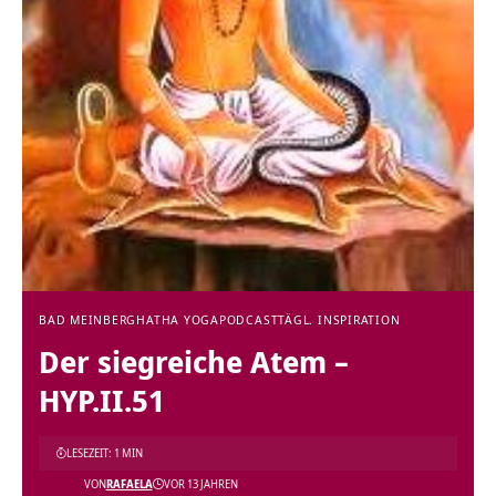
BAD MEINBERG
HATHA YOGA
PODCAST
TÄGL. INSPIRATION
Der siegreiche Atem –
HYP.II.51
LESEZEIT: 1 MIN
VON
RAFAELA
VOR 13 JAHREN