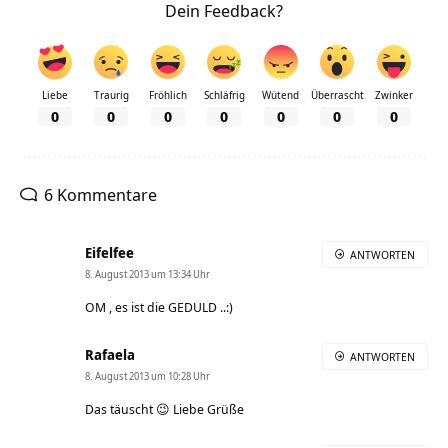
Dein Feedback?
Liebe
Traurig
Fröhlich
Schläfrig
Wütend
Überrascht
Zwinker
0
0
0
0
0
0
0
6 Kommentare
Eifelfee
ANTWORTEN
8. August 2013 um 13:34 Uhr
OM , es ist die GEDULD ..:)
Rafaela
ANTWORTEN
8. August 2013 um 10:28 Uhr
Das täuscht 😉 Liebe Grüße