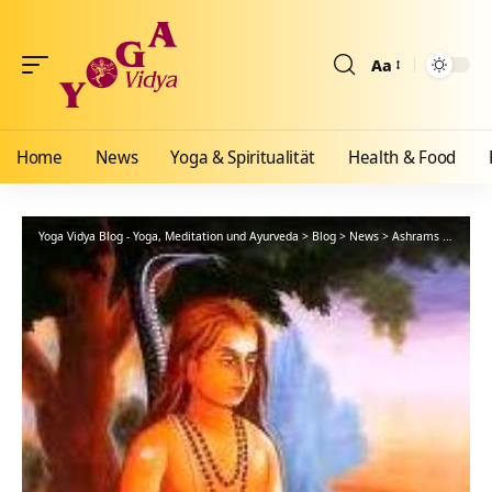
Aa
Größenänderun
Home
News
Yoga & Spiritualität
Health & Food
Yoga Vidya Blog - Yoga, Meditation und Ayurveda
>
Blog
>
News
>
Ashrams
>
Bad Me