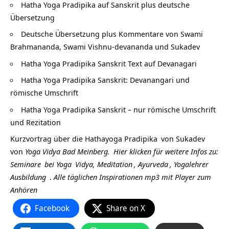
Hatha Yoga Pradipika auf Sanskrit plus deutsche
Übersetzung
Deutsche Übersetzung plus Kommentare von Swami
Brahmananda, Swami Vishnu-devananda und Sukadev
Hatha Yoga Pradipika Sanskrit Text auf Devanagari
Hatha Yoga Pradipika Sanskrit: Devanangari und
römische Umschrift
Hatha Yoga Pradipika Sanskrit – nur römische Umschrift
und Rezitation
Kurzvortrag über die
Hathayoga Pradipika
von
Sukadev
von
Yoga Vidya Bad Meinberg.
Hier klicken für weitere Infos zu:
Seminare
bei
Yoga
Vidya,
Meditation
,
Ayurveda
,
Yogalehrer
Ausbildung
.
Alle täglichen Inspirationen mp3 mit Player zum
Anhören
Facebook
Share on X