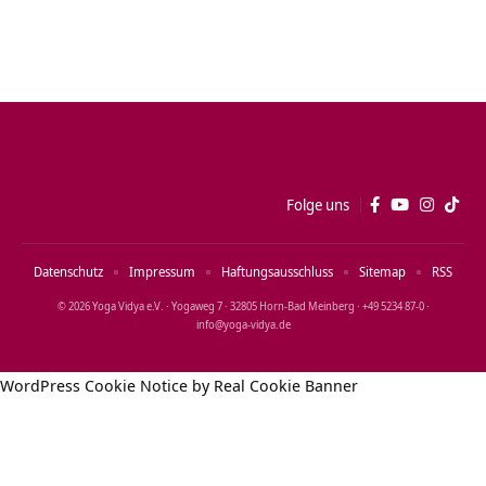
Folge uns
Datenschutz
Impressum
Haftungsausschluss
Sitemap
RSS
© 2026 Yoga Vidya e.V. · Yogaweg 7 · 32805 Horn‑Bad Meinberg · +49 5234 87‑0 ·
info@yoga‑vidya.de
WordPress Cookie Notice by Real Cookie Banner