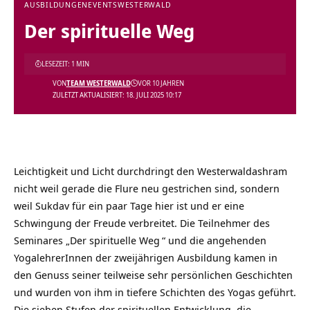
AUSBILDUNGEN
EVENTS
WESTERWALD
Der spirituelle Weg
LESEZEIT: 1 MIN
VON
TEAM WESTERWALD
VOR 10 JAHREN
ZULETZT AKTUALISIERT: 18. JULI 2025 10:17
Leichtigkeit und Licht durchdringt den
Westerwaldashram
nicht weil gerade die Flure neu gestrichen sind, sondern
weil Sukdav für ein paar Tage hier ist und er eine
Schwingung der Freude verbreitet. Die Teilnehmer des
Seminares „
Der spirituelle Weg
“ und die angehenden
YogalehrerInnen der zweijährigen Ausbildung kamen in
den Genuss seiner teilweise sehr persönlichen Geschichten
und wurden von ihm in tiefere Schichten des Yogas geführt.
Die sieben Stufen der spirituellen Entwicklung, die