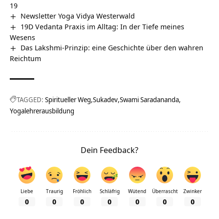
19
Newsletter Yoga Vidya Westerwald
19D Vedanta Praxis im Alltag: In der Tiefe meines
Wesens
Das Lakshmi-Prinzip: eine Geschichte über den wahren
Reichtum
TAGGED:
Spiritueller Weg
Sukadev
Swami Saradananda
Yogalehrerausbildung
Dein Feedback?
Liebe
Traurig
Fröhlich
Schläfrig
Wütend
Überrascht
Zwinker
0
0
0
0
0
0
0