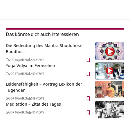
Alternative:
Das könnte dich auch interessieren
Die Bedeutung des Mantra Shuddhosi-
Buddhosi
VOR 16 JAHREN
520 VIEWS
Yoga Vidya im Fernsehen
VOR 17 JAHREN
499 VIEWS
Leidensfähigkeit – Vortrag Lexikon der
Tugenden
VOR 10 JAHREN
519 VIEWS
Meditation – Zitat des Tages
VOR 16 JAHREN
495 VIEWS