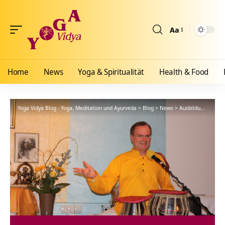
Aa
Größenänderun
Home
News
Yoga & Spiritualität
Health & Food
Yoga Vidya Blog - Yoga, Meditation und Ayurveda
>
Blog
>
News
>
Ausbildungen
>
De