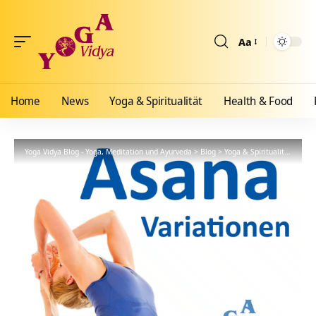
Aa
Größenänderun
Home
News
Yoga & Spiritualität
Health & Food
Yoga Vidya Blog - Yoga, Meditation und Ayurveda
>
Blog
>
Yoga & Spiritualität
>
Hath