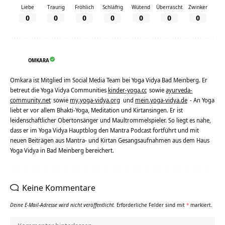
Liebe
Traurig
Fröhlich
Schläfrig
Wütend
Überrascht
Zwinker
0
0
0
0
0
0
0
OMKARA
Omkara ist Mitglied im Social Media Team bei Yoga Vidya Bad Meinberg. Er
betreut die Yoga Vidya Communities
kinder-yoga.cc
sowie
ayurveda-
community.net
sowie
my.yoga-vidya.org
und
mein.yoga-vidya.de
- An Yoga
liebt er vor allem Bhakti-Yoga, Meditation und Kirtansingen. Er ist
leidenschaftlicher Obertonsänger und Maultrommelspieler. So liegt es nahe,
dass er im Yoga Vidya Hauptblog den Mantra Podcast fortführt und mit
neuen Beiträgen aus Mantra- und Kirtan Gesangsaufnahmen aus dem Haus
Yoga Vidya in Bad Meinberg bereichert.
Keine Kommentare
Deine E-Mail-Adresse wird nicht veröffentlicht.
Erforderliche Felder sind mit
*
markiert.