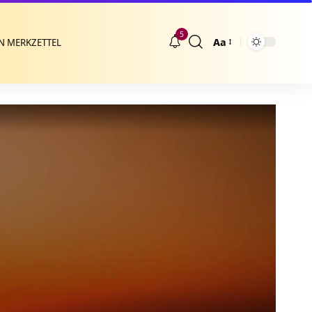
5
Aa
N MERKZETTEL
Größenänderung