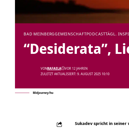
BAD MEINBERG
GEMEINSCHAFT
PODCAST
TÄGL. INSP
“Desiderata”, Li
VON
RAFAELA
VOR 12 JAHREN
ZULETZT AKTUALISIERT: 9. AUGUST 2025 10:10
Midjourney/hu
Sukadev spricht in seiner