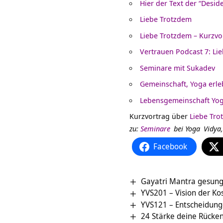
Hier der Text der “Desid
Liebe Trotzdem
Liebe Trotzdem – Kurzvo
Vertrauen Podcast 7: Li
Seminare mit Sukadev
Gemeinschaft, Yoga erl
Lebensgemeinschaft Yog
Kurzvortrag über
Liebe Tro
zu:
Seminare
bei
Yoga
Vidya,
Facebook
Gayatri Mantra gesung
YVS201 – Vision der Ko
YVS121 – Entscheidunge
24 Stärke deine Rücken