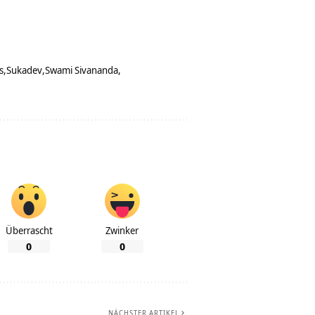
s
Sukadev
Swami Sivananda
Überrascht
Zwinker
0
0
NÄCHSTER ARTIKEL