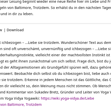
dieser Lesung beginnt wieder eine neue Reihe hier im Liebe und F
eln von Baltimore, Trotzdem. So erhälst du in den nächsten Tage
 und in dir zu leben.
ow
|
Download
ft ichbezogen – …Liebe sie trotzdem. Wunderschöner Text aus d
n sind oft unverschämt, unvernünftig und ichbezogen – …Liebe s
erhaltunginstinkte, vielleicht einer der machtvollsten Instinkt ist
ngt es geht ihnen zunächstmal um sich selbst. Frage dich, bist du
and der Alltagsemotionen als Grundgefühl spüren will, dazu geh
benswert. Beobachte dich selbst ob du ichbezogen bist, liebe auch
 sie trotzdem. Erkenne in jedem Menschen ist das Göttliche, das 
inen dir vielleicht so, dein Meinung muss nicht stimmen. Ob Mens
 und Kommentar von Sukadev Bretz, Gründer und Leiter von Yoga V
im Yoga Vidya Yogawiki:
https://wiki.yoga-vidya.de/Liebe
 von Baltimore, Trotzdem