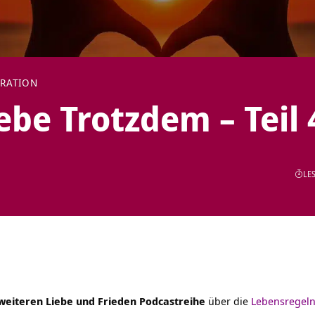
IRATION
ebe Trotzdem – Teil 
LES
 weiteren Liebe und Frieden Podcastreihe
über die
Lebensregeln