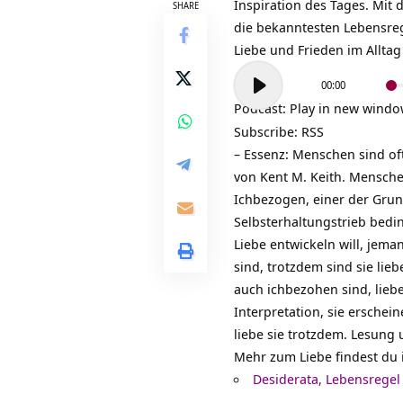
Inspiration des Tages. Mit 
SHARE
die bekanntesten Lebensreg
Liebe und Frieden im Alltag
Audio-
00:00
Player
Podcast:
Play in new wind
Subscribe:
RSS
– Essenz: Menschen sind o
von Kent M. Keith. Mensche
Ichbezogen, einer der Grund
Selbsterhaltungstrieb bedi
Liebe entwickeln will, jem
sind, trotzdem sind sie lie
auch ichbezohen sind, liebe
Interpretation, sie ersche
liebe sie trotzdem. Lesung
Mehr zum Liebe findest du 
Desiderata, Lebensregel