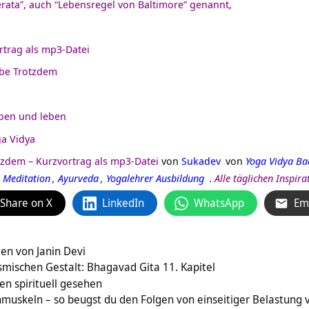
erata”, auch “Lebensregel von Baltimore” genannt
,
rtrag als mp3-Datei
ebe Trotzdem
eben und leben
a Vidya
tzdem – Kurzvortrag als mp3-Datei
von
Sukadev
von
Yoga Vidya Ba
Meditation
,
Ayurveda
,
Yogalehrer Ausbildung
.
Alle täglichen Inspi
Share on X
LinkedIn
WhatsApp
Em
en von Janin Devi
smischen Gestalt: Bhagavad Gita 11. Kapitel
n spirituell gesehen
muskeln – so beugst du den Folgen von einseitiger Belastung 