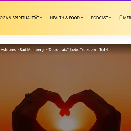
OGA & SPIRITUALITÄT
HEALTH & FOOD
PODCAST
MEI
>
Ashrams
>
Bad Meinberg
>
“Desiderata”, Liebe Trotzdem – Teil 4