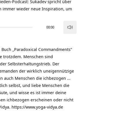
rieden-Podcast: Sukadev spricht über
n immer wieder neue Inspiration, um
00:00
Pfeiltasten
Hoch/Runter
benutzen,
em Buch „Paradoxical Commandments“
um
ie trotzdem. Menschen sind
die
 der Selbsterhaltungstrieb. Der
Lautstärke
 jemanden der wirklich uneigennützige
zu
ören auch Menschen die ichbezogen …
regeln.
 dich selbst, und liebe Menschen die
Gute, und wisse es ist immer deine
chen ichbezogen erscheinen oder nicht
idya. https://www.yoga-vidya.de