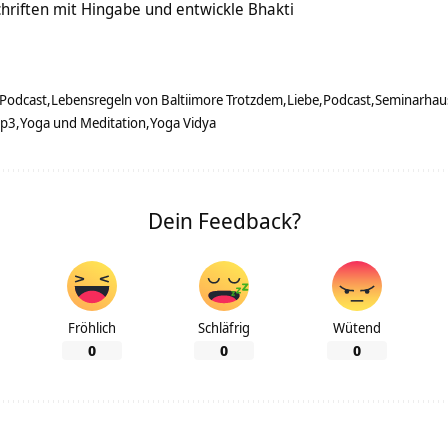
Schriften mit Hingabe und entwickle Bhakti
Podcast
Lebensregeln von Baltiimore Trotzdem
Liebe
Podcast
Seminarhau
mp3
Yoga und Meditation
Yoga Vidya
Dein Feedback?
Fröhlich
Schläfrig
Wütend
0
0
0