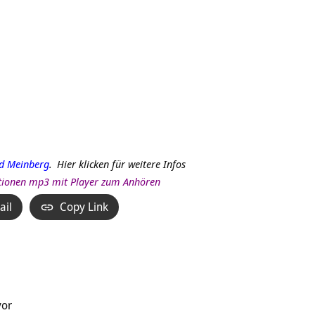
d Meinberg
.
Hier klicken für weitere Infos
rationen mp3 mit Player zum Anhören
ail
Copy Link
vor