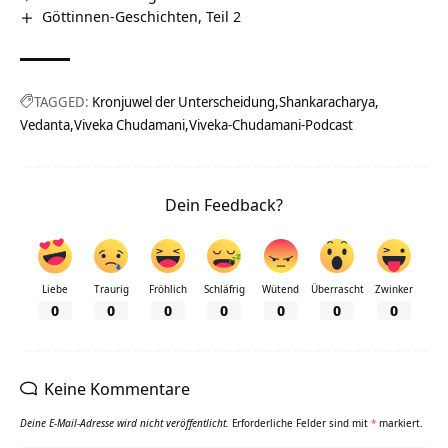
Göttinnen-Geschichten, Teil 2
TAGGED:
Kronjuwel der Unterscheidung
Shankaracharya
Vedanta
Viveka Chudamani
Viveka-Chudamani-Podcast
Dein Feedback?
Liebe
Traurig
Fröhlich
Schläfrig
Wütend
Überrascht
Zwinker
0
0
0
0
0
0
0
Keine Kommentare
Deine E-Mail-Adresse wird nicht veröffentlicht.
Erforderliche Felder sind mit
*
markiert.