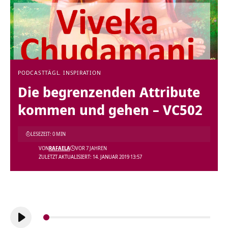
PODCAST
TÄGL. INSPIRATION
Die begrenzenden Attribute
kommen und gehen – VC502
LESEZEIT: 0 MIN
VON
RAFAELA
VOR 7 JAHREN
ZULETZT AKTUALISIERT: 14. JANUAR 2019 13:57
Audio-
Player