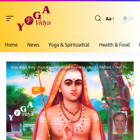
Aa
Größenänderun
Home
News
Yoga & Spiritualität
Health & Food
Yoga Vidya Blog - Yoga, Meditation und Ayurveda
>
Blog
>
Podcast
>
Tägl. Inspiration