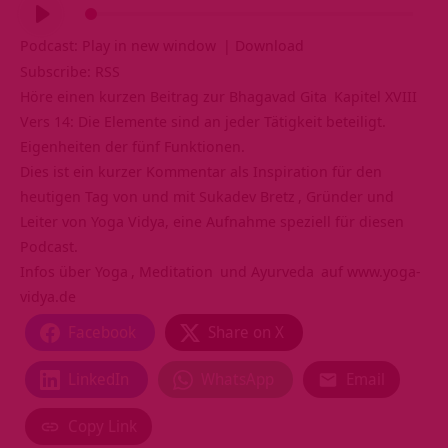
Audio-
Player
Podcast:
Play in new window
|
Download
Subscribe:
RSS
Höre einen kurzen Beitrag zur
Bhagavad Gita
Kapitel XVIII
Vers 14: Die Elemente sind an jeder Tätigkeit beteiligt.
Eigenheiten der fünf Funktionen.
Dies ist ein kurzer Kommentar als Inspiration für den
heutigen Tag von und mit
Sukadev Bretz
, Gründer und
Leiter von Yoga Vidya, eine Aufnahme speziell für diesen
Podcast.
Infos über
Yoga
,
Meditation
und
Ayurveda
auf
www.yoga-
vidya.de
Facebook
Share on X
LinkedIn
WhatsApp
Email
Copy Link