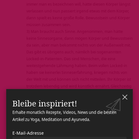
immer man es bezeichnen will, hätte diesen Körper längst
verlassen und nun passiert irgend etwas mit dem Körper,
dann spielt es keine große Rolle. Bewusstsein und Körper
müssen zusammen sein.
3) Man braucht auch Sinne. Angenommen, man hätte
keine Sinnesorgane, dann mögen Körper und Bewusstsein
da sein, aber man bekommt nichts von der Außenwelt mit.
Das gibt es übrigens auch, nämlich bei sogenannten
Locked-in-Patienten. Das sind Menschen, die eine
weitestgehende Lähmung haben. Beim vollen Locked-in
haben sie keinerlei Sinneserfahrung, kriegen nichts von
der Welt mit und können sich nicht mitteilen. Ihr Körper ist
trotzdem lebendig und wird künstlich ernährt. Gleichzeitig
sind sie bei vollem Bewusstsein, also nicht im Koma.
Manchen dieser Locked-in-Patienten gelingt es
Bleibe inspiriert!
heutzutage, sich über Hirnwellenmuster, die auf einen
Erhalte monatlich Rezepte, Videos, News und die besten
Computerbildschirm übertragen werden, doch irgendwie
Artikel zu Yoga, Meditation und Ayurveda.
mitzuteilen. Wenn aber alle Karma Indriyas, die
Handlungsorgane, vollständig funktionsunfähig sind,
E-Mail-Adresse
können sie überhaupt nicht handeln und dann geschieht