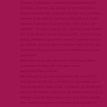
5) Dieses Funktionieren wiederum ist faszinierend und
man kann erkennen, wie wunderbar der menschliche
Organismus bzw. das Zusammenspiel der verschiedenen
Faktoren in der Welt ist. Und dass es letztlich auch einen
höheren Zusammenhang gibt. Dafür steht „Daiva“, die
“Gottheit” – für einen höheren Sinn, den das Ganze letztlich
hat. Hinter all dem, was ich jetzt körperlich, mit den Sinnen,
geistig, emotional usw. erfahre, ist auch irgendwo ein Licht,
ein Strahlen, das sich dabei manifestiert. Jedes Karma, das
ich erfahre, hat auf einer subtileren höheren Ebene auch
seinen Sinn.
Wenn man Dinge oder Situationen so anschaut, fällt es
einem etwas leichter, sich nicht ganz davon
wegschwemmen zu lassen.
Dasselbe gilt für die eigene Handlung. Um sich nicht zu
sehr mit der Handlung zu identifizieren, kann man, wenn
man im Begriff ist etwas zu tun, überlegen: „Ich werde jetzt
das und das machen. Dazu muss der Körper sich so und so
bewegen und das Bewusstsein muss auch daran beteiligt
sein. Handlungsorgane und Sinnesorgane brauche ich