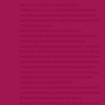
Koma ist ein Zustand von Bewusstlossigkeit.
Zu diesem 14. Vers aus dem 18 Kapitel einen Kommentar
von Sukadev aus dem Yoga Vidya Bhagavad Gita Portal
https://www.yoga-vidya.de/Yoga–Buch/bhagavad-gita/18-
14-kommentar-sukadev/
Das sind also fünf verschiedene Aspekte bzw.
Voraussetzungen, die beim Handeln allgemein und beim
Schaffen bzw. Ausleben von Karma beteiligt sind.
1) Es braucht einen Körper, eine konkrete Form, wo dieses
Geschehen stattfindet. Angenommen, es findet jenseits der
Verkörperung statt oder auf dem Sirius, dann ist es für uns
erst einmal nicht weiter von Belang. Selbst wenn ein Stern
in ein paar Millionen Lichtjahren Entfernung explodiert,
haben wir zunächst nichts damit zu tun. Damit das Karma
überhaupt für uns von Belang ist, spielt der konkrete
individuelle Körper eine wichtige Rolle.
2) Dann braucht es einen Handelnden. Angenommen, da
ist nur einfach ein Körper, ohne dass Bewusstsein dahinter
ist, dann ist das auch nicht weiter von Belang.
Angenommen, das Bewusstsein, die Seele, das Prana, wie