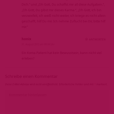
Dich.“ und „Oh Gott, Du schaffst mir all diese Aufgaben.“,
„Oh Gott, Du gibst mir dieses Karma.“, „Oh Gott, ich bin
verzweifelt, ich weiß nicht weiter, ich kriege es nicht allein
geschafft, hilf Du mir. Ich nehme Zuflucht bei Dir, bitte hilf
mir.“
honix
ANTWORTEN
31. August 2012 um 09:04 Uhr
Ein Koma-Patient hat kein Bewusstsein, kann nicht viel
erleben?
Schreibe einen Kommentar
Deine E-Mail-Adresse wird nicht veröffentlicht.
Erforderliche Felder sind mit
*
markiert.