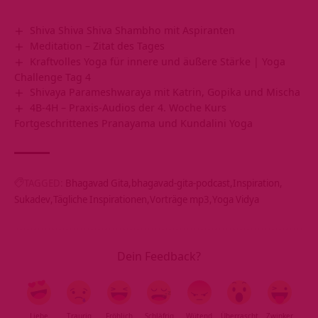
Shiva Shiva Shiva Shambho mit Aspiranten
Meditation – Zitat des Tages
Kraftvolles Yoga für innere und äußere Stärke | Yoga
Challenge Tag 4
Shivaya Parameshwaraya mit Katrin, Gopika und Mischa
4B-4H – Praxis-Audios der 4. Woche Kurs
Fortgeschrittenes Pranayama und Kundalini Yoga
TAGGED:
Bhagavad Gita
bhagavad-gita-podcast
Inspiration
Sukadev
Tägliche Inspirationen
Vorträge mp3
Yoga Vidya
Dein Feedback?
Liebe
Traurig
Fröhlich
Schläfrig
Wütend
Überrascht
Zwinker