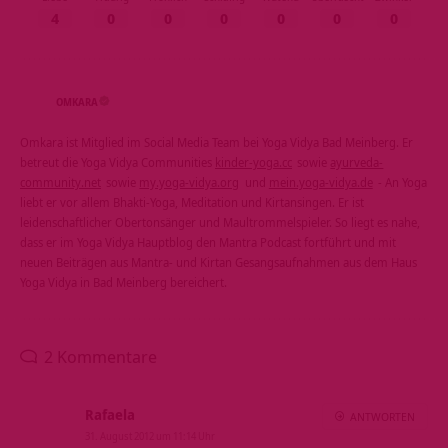
4
0
0
0
0
0
0
OMKARA
Omkara ist Mitglied im Social Media Team bei Yoga Vidya Bad Meinberg. Er
betreut die Yoga Vidya Communities
kinder-yoga.cc
sowie
ayurveda-
community.net
sowie
my.yoga-vidya.org
und
mein.yoga-vidya.de
- An Yoga
liebt er vor allem Bhakti-Yoga, Meditation und Kirtansingen. Er ist
leidenschaftlicher Obertonsänger und Maultrommelspieler. So liegt es nahe,
dass er im Yoga Vidya Hauptblog den Mantra Podcast fortführt und mit
neuen Beiträgen aus Mantra- und Kirtan Gesangsaufnahmen aus dem Haus
Yoga Vidya in Bad Meinberg bereichert.
2 Kommentare
Rafaela
ANTWORTEN
31. August 2012 um 11:14 Uhr