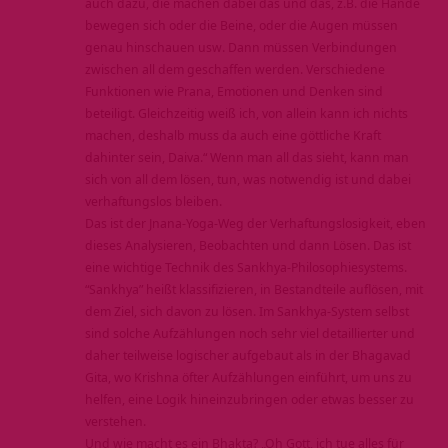
auch dazu, die machen dabei das und das, z.B. die Hände
bewegen sich oder die Beine, oder die Augen müssen
genau hinschauen usw. Dann müssen Verbindungen
zwischen all dem geschaffen werden. Verschiedene
Funktionen wie Prana, Emotionen und Denken sind
beteiligt. Gleichzeitig weiß ich, von allein kann ich nichts
machen, deshalb muss da auch eine göttliche Kraft
dahinter sein, Daiva.“ Wenn man all das sieht, kann man
sich von all dem lösen, tun, was notwendig ist und dabei
verhaftungslos bleiben.
Das ist der Jnana-Yoga-Weg der Verhaftungslosigkeit, eben
dieses Analysieren, Beobachten und dann Lösen. Das ist
eine wichtige Technik des Sankhya-Philosophiesystems.
“Sankhya” heißt klassifizieren, in Bestandteile auflösen, mit
dem Ziel, sich davon zu lösen. Im Sankhya-System selbst
sind solche Aufzählungen noch sehr viel detaillierter und
daher teilweise logischer aufgebaut als in der Bhagavad
Gita, wo Krishna öfter Aufzählungen einführt, um uns zu
helfen, eine Logik hineinzubringen oder etwas besser zu
verstehen.
Und wie macht es ein Bhakta? „Oh Gott, ich tue alles für