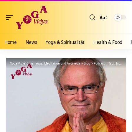
Aa
Größenänderun
Home
News
Yoga & Spiritualität
Health & Food
Yoga Vidya Blog - Yoga, Meditation und Ayurveda
>
Blog
>
Podcast
>
Tägl. Inspiration