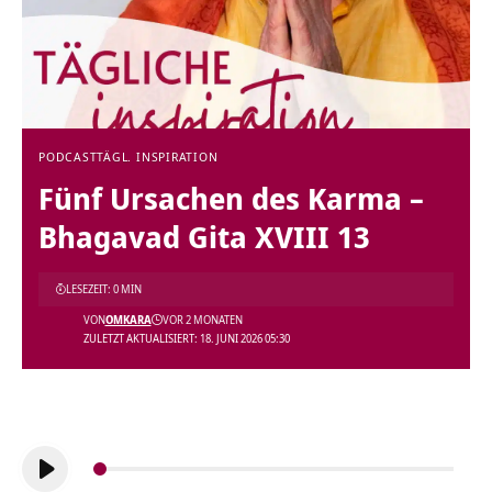
PODCAST
TÄGL. INSPIRATION
Fünf Ursachen des Karma –
Bhagavad Gita XVIII 13
LESEZEIT: 0 MIN
VON
OMKARA
VOR 2 MONATEN
ZULETZT AKTUALISIERT: 18. JUNI 2026 05:30
Audio-
Player