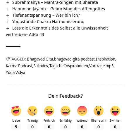
Subrahmanya – Mantra-Singen mit Bharata
Hanuman Jayanti – Geburtstag des Affengottes
Tiefenentspannung – Wer bin ich?
Yogastunde Chakra Harmonisierung
Lass die Erkenntnis des Selbst alle Unwissenheit
vertreiben- AtBo 43
TAGGED:
Bhagavad Gita
bhagavad-gita-podcast
Inspiration
Karma Podcast
Sukadev
Tägliche Inspirationen
Vorträge mp3
Yoga Vidya
Dein Feedback?
Liebe
Traurig
Fröhlich
Schläfrig
Wütend
Überrascht
Zwinker
5
0
0
0
0
0
0